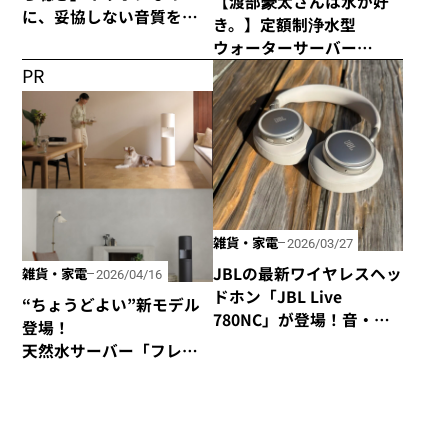
【渡部豪太さんは水が好
に、妥協しない音質を追
き。】定額制浄水型
求した「HP-H300BT」が
ウォーターサーバー
発売！
every frecious tallを使っ
PR
てみた
雑貨・家電
2026/03/27
JBLの最新ワイヤレスヘッ
雑貨・家電
2026/04/16
ドホン「JBL Live
“ちょうどよい”新モデル
780NC」が登場！音・装
登場！
着感・デザインが秀逸な
天然水サーバー「フレ
仕上がり！
シャス・デュオ」がリ
ニューアル