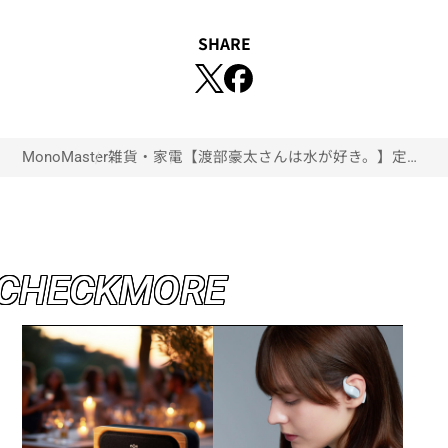
SHARE
MonoMaster
雑貨・家電
【渡部豪太さんは水が好き。】定額
制浄水型ウォーターサーバー
everyfrecioustallを使ってみた
C
H
E
C
K
M
O
R
E