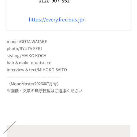
0120-907-352
https://every.frecious.jp/
model/GOTA WATABE
photo/RYUTA SEKI
styling/MAIKO KOGA
hair & make-up/atsu.co
interview & text/MIHOKO SAITO
-----------------------------------
（MonoMaster2026年7月号）
※画像・文章の無断転載はご遠慮ください