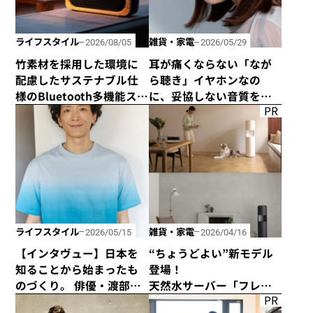
ライフスタイル
雑貨・家電
2026/08/05
2026/05/29
竹素材を採用した環境に
耳が痛くならない「なが
配慮したサステナブル仕
ら聴き」イヤホンなの
様のBluetooth多機能ス
に、妥協しない音質を追
PR
ピーカー「Get Together
求した「HP-H300BT」が
Go」が新登場！
発売！
ライフスタイル
雑貨・家電
2026/05/15
2026/04/16
【インタヴュー】日本を
“ちょうどよい”新モデル
知ることから始まったも
登場！
のづくり。 俳優・渡部豪
天然水サーバー「フレ
PR
太の新プロジェクト
シャス・デュオ」がリ