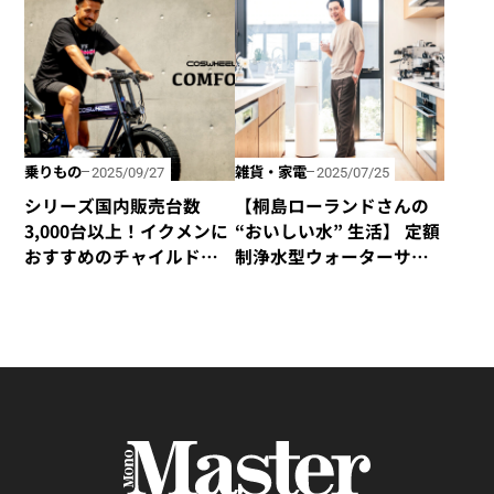
「Gotas」
ニューアル
乗りもの
雑貨・家電
2025/09/27
2025/07/25
シリーズ国内販売台数
【桐島ローランドさんの
3,000台以上！イクメンに
“おいしい水” 生活】 定額
おすすめのチャイルド
制浄水型ウォーターサー
シート付き電動アシスト
バー「エブリィフレシャ
自転車「COSWEEL MIRAI
ス・トール」を使ってみ
COMFORT＋」
る。