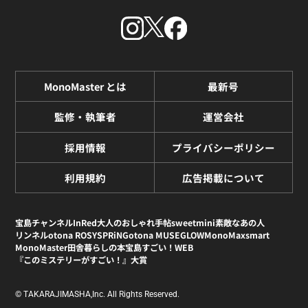
MonoMaster とは
最新号
監修・執筆者
運営会社
採用情報
プライバシーポリシー
利用規約
広告掲載について
宝島チャンネル
InRed
大人のおしゃれ手帖
sweet
mini
素敵なあの人
リンネル
otona ROSY
SPRiNG
otona MUSE
GLOW
MonoMax
smart
MonoMaster
田舎暮らしの本
宝島すごい！WEB
『このミステリーがすごい！』大賞
© TAKARAJIMASHA,Inc. All Rights Reserved.