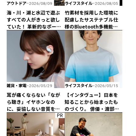
アウトドア
ライフスタイル
2026/08/09
2026/08/05
海・川・湖と水辺で遊ぶ
竹素材を採用した環境に
すべての人がきっと欲し
配慮したサステナブル仕
ていた！ 革新的なポータ
様のBluetooth多機能ス
ブルシャワーシステム
ピーカー「Get Together
「ONTAP ROAM」が日本
Go」が新登場！
初上陸！
雑貨・家電
ライフスタイル
2026/05/29
2026/05/15
耳が痛くならない「なが
【インタヴュー】日本を
ら聴き」イヤホンなの
知ることから始まったも
に、妥協しない音質を追
のづくり。 俳優・渡部豪
PR
求した「HP-H300BT」が
太の新プロジェクト
発売！
「Gotas」