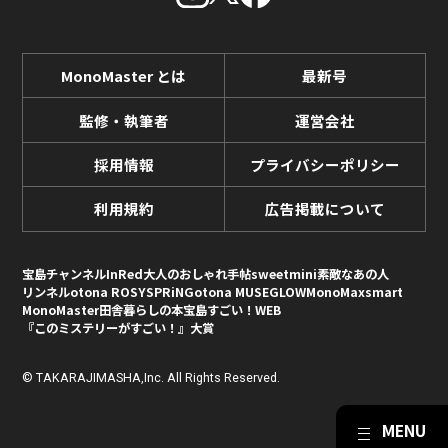
MonoMaster とは
最新号
監修・執筆者
運営会社
採用情報
プライバシーポリシー
利用規約
広告掲載について
宝島チャンネル
InRed
大人のおしゃれ手帖
sweet
mini
素敵なあの人
リンネル
otona ROSY
SPRiNG
otona MUSE
GLOW
MonoMax
smart
MonoMaster
田舎暮らしの本
宝島すごい！WEB
『このミステリーがすごい！』大賞
© TAKARAJIMASHA,Inc. All Rights Reserved.