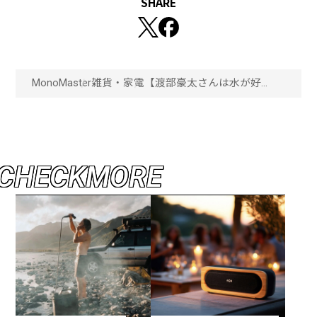
SHARE
MonoMaster
雑貨・家電
【渡部豪太さんは水が好
き。】定額制浄水型ウォー
ターサーバーeveryfrecioustall
を使ってみた「画像一覧」
C
H
E
C
K
M
O
R
E