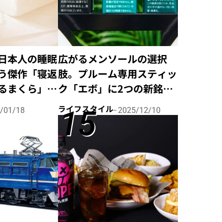
日本人の睡眠
広がるメンソールの選択
う傑作「寝返
肢。プルーム専用スティッ
るまくら」の
ク「エボ」に2つの新銘柄
！
が登場！
ライフスタイル
/01/18
2025/12/10