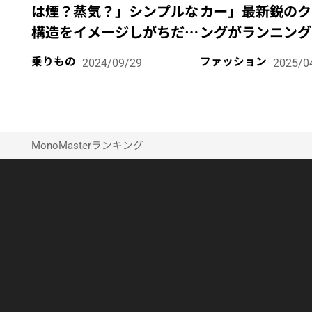
は煙？蒸気？」シンプルな
カー」最新鋭のク
構造をイメージしがちだが
ングがランニング
その仕組みはかなり複
を更新！“ナイキ
乗りもの
ファッション
2024/09/29
2025/0
雑！“蒸気機関車のいろ
18”の履き心地
は”をイチから解説
ポート
MonoMaster
ランキング