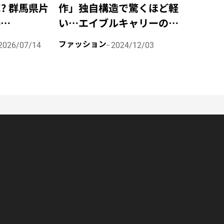
? 群馬県片
作」独自構造で驚くほど軽
-
い…エイブルキャリーの最
 GLAMPING
新バッグ“Max EDC”は
ファッション
2026/07/14
2024/12/03
SORT」が宿
パッキングの自由度を高め
ャンペーンを
る圧倒的な収納力！