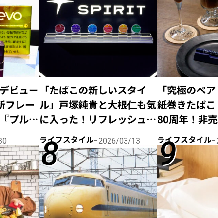
デビュー
「たばこの新しいスタイ
「究極のペア
新フレー
ル」戸塚純貴と大根仁も気
紙巻きたばこ
『プルー
に入った！リフレッシュパ
80周年！非
ばこス
ウチ・ノルディックスピ
る、特別なポ
ライフスタイル
ライフスタイル
30
2026/03/13
リットに注目を！
ショップ