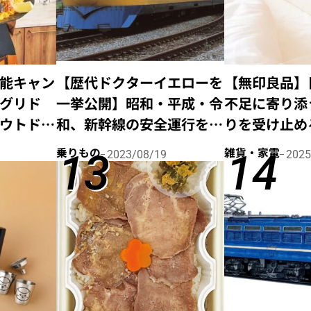
能キャン
【歴代ドクターイエローを
【無印良品】
グリド
一挙公開】昭和・平成・令
不足に寄り添
ウトドア
和、新幹線の安全運行を守
りを受け止め
ンパーが
り続けてきた4世代の系譜
ここがスゴイ
乗りもの
雑貨・家電
2023/08/19
2025
ピ3選
とは