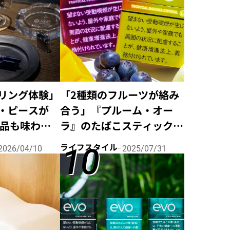
リング体験」
「2種類のフルーツが絡み
・ピースが
合う」『プルーム・オー
売品も味わえ
ラ』のたばこスティック
ップアップ
『エボ』に、人気のトロピ
ライフスタイル
2026/04/10
2025/07/31
カルフレーバーが2銘柄ラ
インナップ