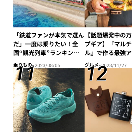
「鉄道ファンが本気で選ん
【話題爆発中の万
だ」一度は乗りたい！全
プギア】『マルチ
国“観光列車”ランキング
ル』で作る最強ア
13選
ごはんを有名キャ
乗りもの
グルメ
2023/08/05
2023/11/27
直伝！激ウマレシ