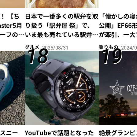
！ 【ち
日本で一番多くの駅弁を取
「懐かしの寝
ter5月
り扱う「駅弁屋 祭」で、
公開」EF66
ーフの付
いま最も売れている駅弁の
が牽引、一大
メシ特
ランキングTOP 4！
起こした“ブ
グルメ
乗りもの
2025/08/31
2024/0
ン”の歴史を
スニー
YouTubeで話題となった
絶景グランピ