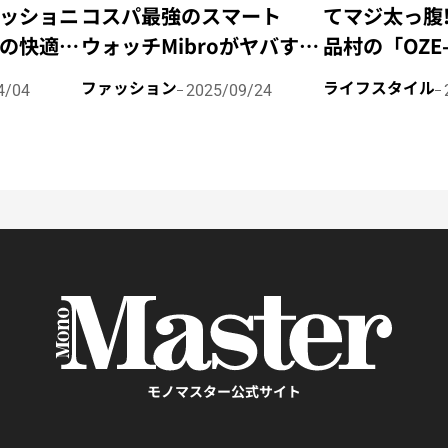
ッショニ
コスパ最強のスマート
てマジ太っ腹!
の快適性
ウォッチMibroがヤバすぎ
品村の「OZE
 ボメロ
る！
HOSHISORA
ファッション
ライフスタイル
4/04
2025/09/24
を体験レ
＆CAMP RE
泊料金無料キ
実施！
モノマスター公式サイト