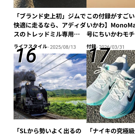
「ブランド史上初」ジムで
この付録がすごい
快適に走るなら、アディダ
いかわ】MonoMas
スのトレッドミル専用
号にちいかわモチ
シューズ
録が登場！【野外
ライフスタイル
付録
2025/08/13
2026/03/31
「TREADFLOW™️」
集】
「SLから勢いよく出るの
「ナイキの究極級