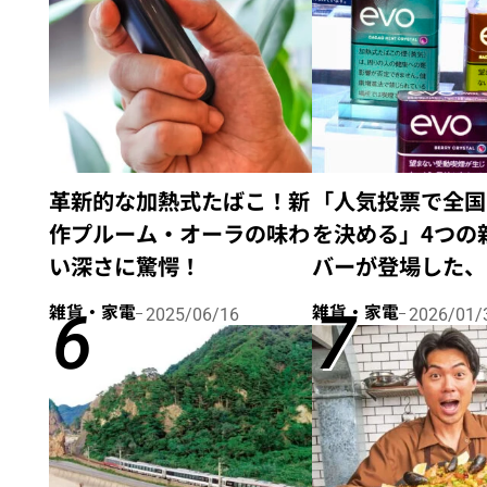
革新的な加熱式たばこ！新
「人気投票で全国
作プルーム・オーラの味わ
を決める」4つの
い深さに驚愕！
バーが登場した、
ム・オーラ』のた
雑貨・家電
雑貨・家電
2025/06/16
2026/01/
ティック『エボ』