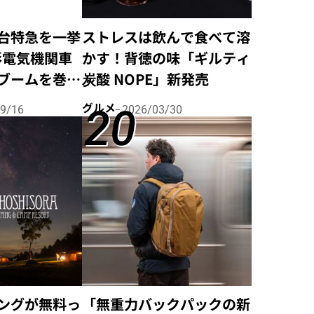
台特急を一挙
ストレスは飲んで食べて溶
形電気機関車
かす！背徳の味「ギルティ
ブームを巻き
炭酸 NOPE」新発売
ルートレイ
グルメ
9/16
2026/03/30
振り返る
ングが無料っ
「無重力バックパックの新