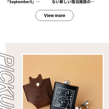
「September5」
ない新しい宿泊施設のカ
の“September5 Number
タチ！ 海と山に囲まれた
Series”に新アイテムが登
熊野の最新型カプセルハ
View more
場！ エシカルな輝きで
ウス「ザ・グランスイー
日常に寄り添う「ラボグ
ト」
ロウンダイヤモンド」の
魅力とは？
P
I
C
K
U