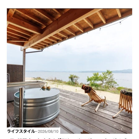
グルメ
2025/05/23
「ホットオーバーアイス」とは？ ブルーボトル
コーヒーが教える、自宅でできるアイスコーヒー
の上手な淹れ方
キャラクター
2025/05/26
「ちいかわが食べられちゃう!?」本格焼き菓
子“ちいかわ焼き”のお店に行ってみた！ ちいかわ
たちが次々と焼き上がる姿に癒される…！
グルメ
2025/09/10
日本一の駅弁店「駅弁屋 祭」で店長がおすすめす
る2025年新作駅弁！
ライフスタイル
2026/08/10