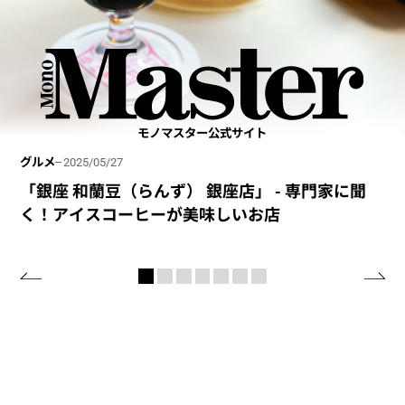
雑貨・家電
2026/02/06
二子玉川 蔦屋家電に潜入！【食フロア編】専門ス
タッフが教える暮らしを楽しむ、おしゃれな家
電。
モノマスター公式サイト
グルメ
2025/05/27
「銀座 和蘭豆（らんず） 銀座店」 - 専門家に聞
く！アイスコーヒーが美味しいお店
乗りもの
2025/08/30
鉄道趣味歴は50年以上！ 鉄道旅を知り尽くした
ジャーナリストが選ぶ！ 2025年夏に乗りたい観
光列車