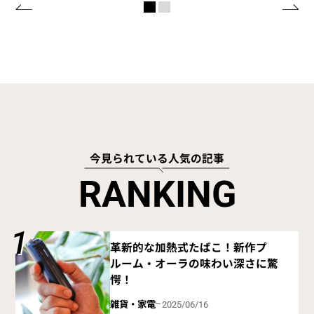
今見られている人気の記事
R
A
N
K
I
N
G
革新的な加熱式たばこ！新作プ
ルーム・オーラの味わい深さに驚
愕！
雑貨・家電
2025/06/16