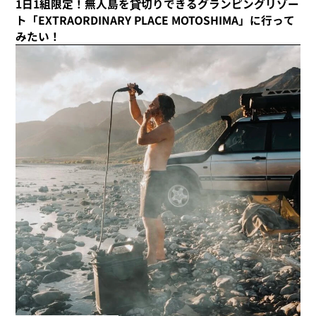
1日1組限定！無人島を貸切りできるグランピングリゾー
アウトドア
2025/04/16
ト「EXTRAORDINARY PLACE MOTOSHIMA」に行って
「GW・夏の国内旅行におすすめ」島根県の石見
みたい！
エリアがおもしろい！雲海浮かぶ山城、入場無料
のホースパーク…“伝統と今が共存する街”おすす
め観光スポット6選
雑貨・家電
2026/02/06
二子玉川 蔦屋家電に潜入！【食フロア編】専門ス
タッフが教える暮らしを楽しむ、おしゃれな家
電。
グルメ
2025/05/27
「銀座 和蘭豆（らんず） 銀座店」 - 専門家に聞
く！アイスコーヒーが美味しいお店