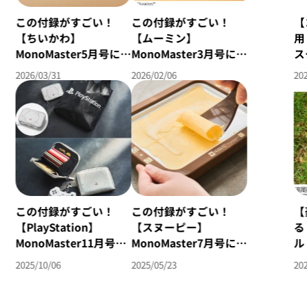
この付録がすごい！
この付録がすごい！
【
【ちいかわ】
【ムーミン】
用
MonoMaster5月号にち
MonoMaster3月号に
ス
いかわモチーフの付録
ムーミンモチーフの付
ン
2026/03/31
2026/02/06
202
が登場！【野外メシ特
録が登場！【イケア、
な
集】
カルディ、無印良品特
集】
この付録がすごい！
この付録がすごい！
【
【PlayStation】
【スヌーピー】
る
MonoMaster11月号に
MonoMaster7月号に
ル
初代PlayStationモ
ロールアイスメーカー
号
2025/10/06
2025/05/23
202
チーフの付録が登場！
が付いてくる！【通常
ヌ
【ゲーム特集】
号】
コ