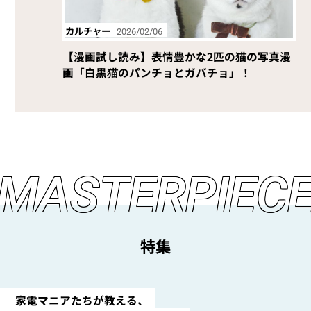
カルチャー
2026/02/06
【漫画試し読み】表情豊かな2匹の猫の写真漫
画「白黒猫のパンチョとガバチョ」！
M
A
S
T
E
R
P
I
E
C
特集
家電マニアたちが教える、