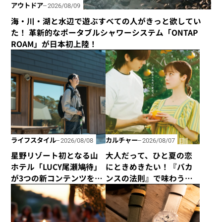
乗りもの
2025/08/30
アウトドア
2026/08/09
鉄道趣味歴は50年以上！ 鉄道旅を知り尽くした
海・川・湖と水辺で遊ぶすべての人がきっと欲してい
ジャーナリストが選ぶ！ 2025年夏に乗りたい観
た！ 革新的なポータブルシャワーシステム「ONTAP
光列車
ROAM」が日本初上陸！
ライフスタイル
カルチャー
2026/08/08
2026/08/07
星野リゾート初となる山
大人だって、ひと夏の恋
ホテル「LUCY尾瀬鳩待」
にときめきたい！『バカ
が3つの新コンテンツを企
ンスの法則』で味わう夏
画して、2026年シーズン
休み気分
は4月29日に全館営業開
始！