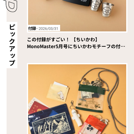
P
ピ
付録
2026/03/31
ッ
この付録がすごい！ 【ちいかわ】
ク
MonoMaster5月号にちいかわモチーフの付録
ア
が登場！【野外メシ特集】
ッ
プ