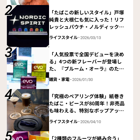
「たばこの新しいスタイル」戸塚
純貴と大根仁も気に入った！リフ
レッシュパウチ・ノルディックス
ピリットに注目を！
ライフスタイル
2026/03/13
「人気投票で全国デビューを決め
る」4つの新フレーバーが登場し
た、『プルーム・オーラ』のたば
こスティック『エボ』
雑貨・家電
2026/01/30
「究極のペアリング体験」紙巻き
たばこ・ピースが80周年！非売品
も味わえる、特別なポップアップ
ショップ
ライフスタイル
2026/04/10
「2種類のフルーツが絡み合う」