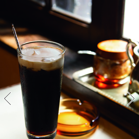
アウトドア
2025/04/16
「GW・夏の国内旅行におすすめ」島根県の石見
エリアがおもしろい！雲海浮かぶ山城、入場無料
のホースパーク…“伝統と今が共存する街”おすす
め観光スポット6選