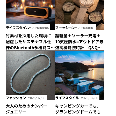
ライフスタイル
ファッション
2026/08/05
2026/08/01
竹素材を採用した環境に
超軽量＋ソーラー充電＋
配慮したサステナブル仕
10気圧防水=アウトドア最
様のBluetooth多機能ス
強高機能腕時計「Q&Q
ピーカー「Get Together
Smile Solar × CAPTAIN
Go」が新登場！
STAG」のダブル50周年記
念コラボウォッチが誕
生！
ファッション
ライフスタイル
2026/07/30
2026/07/30
大人のためのナンバー
キャンピングカーでも、
ジュエリー
グランピングドームでも