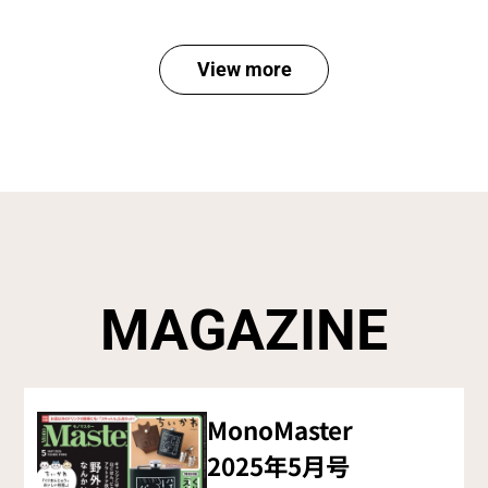
View more
M
A
G
A
Z
I
N
E
MonoMaster
2025年5月号