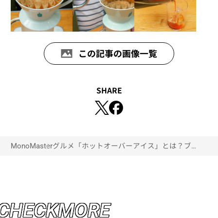
この記事の画像一覧
SHARE
MonoMaster
グルメ
「ホットオーバーアイス」とは？ブルー
ボトルコーヒーが教える、自宅でできる
アイスコーヒーの上手な淹れ方
C
H
E
C
K
M
O
R
E