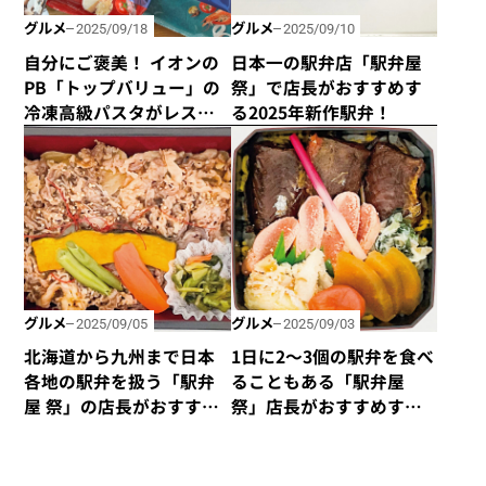
グルメ
グルメ
2025/09/18
2025/09/10
自分にご褒美！ イオンの
日本一の駅弁店「駅弁屋
PB「トップバリュー」の
祭」で店長がおすすめす
冷凍高級パスタがレスト
る2025年新作駅弁！
ランばりのクオリティ
だった
グルメ
グルメ
2025/09/05
2025/09/03
北海道から九州まで日本
1日に2～3個の駅弁を食べ
各地の駅弁を扱う「駅弁
ることもある「駅弁屋
屋 祭」の店長がおすすめ
祭」店長がおすすめする
する肉系駅弁ベスト4
海鮮系ベスト4