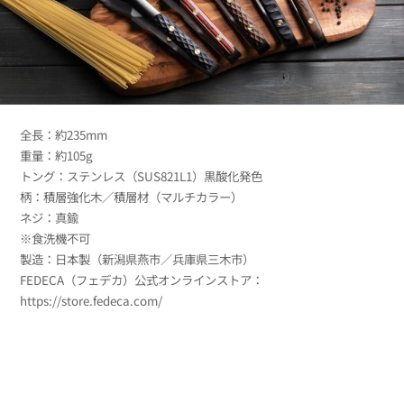
全長：約235mm
重量：約105g
トング：ステンレス（SUS821L1）黒酸化発色
柄：積層強化木／積層材（マルチカラー）
ネジ：真鍮
※食洗機不可
製造：日本製（新潟県燕市／兵庫県三木市）
FEDECA（フェデカ）公式オンラインストア：
https://store.fedeca.com/