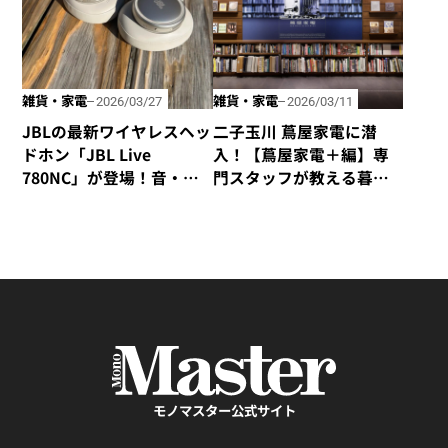
雑貨・家電
雑貨・家電
2026/03/27
2026/03/11
JBLの最新ワイヤレスヘッ
二子玉川 蔦屋家電に潜
ドホン「JBL Live
入！【蔦屋家電＋編】専
780NC」が登場！音・装
門スタッフが教える暮ら
着感・デザインが秀逸な
しを楽しむ、おしゃれな
仕上がり！
家電。
モノマスター公式サイト