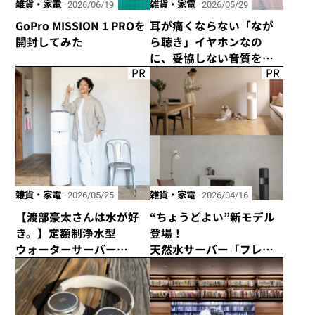
雑貨・家電
雑貨・家電
2026/06/19
2026/05/29
GoPro MISSION 1 PROを
耳が痛くならない「なが
開封してみた
ら聴き」イヤホンなの
に、妥協しない音質を追
PR
PR
求した「HP-H300BT」が
発売！
雑貨・家電
雑貨・家電
2026/05/25
2026/04/16
【渡部豪太さんは水が好
“ちょうどよい”新モデル
き。】定額制浄水型
登場！
ウォーターサーバー
天然水サーバー「フレ
every frecious tallを使っ
シャス・デュオ」がリ
てみた
ニューアル