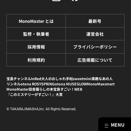
MonoMaster とは
最新号
監修・執筆者
運営会社
採用情報
プライバシーポリシー
利用規約
広告掲載について
宝島チャンネル
InRed
大人のおしゃれ手帖
sweet
mini
素敵なあの人
リンネル
otona ROSY
SPRiNG
otona MUSE
GLOW
MonoMax
smart
MonoMaster
田舎暮らしの本
宝島すごい！WEB
『このミステリーがすごい！』大賞
© TAKARAJIMASHA,Inc. All Rights Reserved.