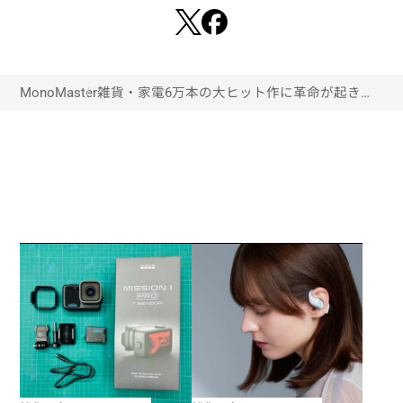
MonoMaster
雑貨・家電
6万本の大ヒット作に革命が起き
た！金物の街同士がコラボした新作
「つかみのトング」が登場！