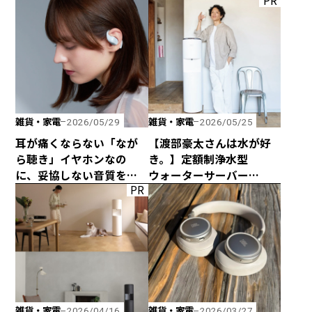
PR
みのトング」が登場！
雑貨・家電
雑貨・家電
2026/05/29
2026/05/25
耳が痛くならない「なが
【渡部豪太さんは水が好
ら聴き」イヤホンなの
き。】定額制浄水型
に、妥協しない音質を追
ウォーターサーバー
PR
求した「HP-H300BT」が
every frecious tallを
発売！
使ってみた
雑貨・家電
雑貨・家電
2026/04/16
2026/03/27