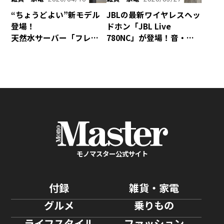
“ちょうどよい”新モデル
JBLの最新ワイヤレスヘッ
登場！
ドホン「JBL Live
天然水サーバー「フレ
780NC」が登場！音・装
シャス・デュオ」がリ
着感・デザインが秀逸な
ニューアル
仕上がり！
モノマスター公式サイト
付録
雑貨・家電
グルメ
乗りもの
ライフスタイル
ファッション