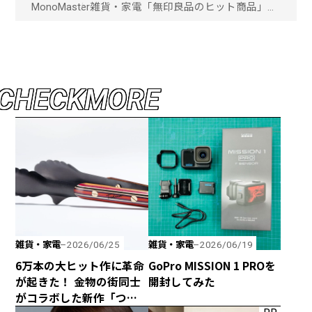
MonoMaster
雑貨・家電
「無印良品のヒット商品」ム
ジラーがおすすめする“最強
の日用品”ベスト3選「画像一
覧」
C
H
E
C
K
M
O
R
E
雑貨・家電
雑貨・家電
2026/06/25
2026/06/19
6万本の大ヒット作に革命
GoPro MISSION 1 PROを
が起きた！ 金物の街同士
開封してみた
がコラボした新作「つか