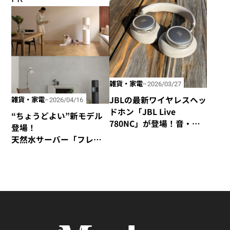
てみた
雑貨・家電
2026/03/27
JBLの最新ワイヤレスヘッ
雑貨・家電
2026/04/16
ドホン「JBL Live
“ちょうどよい”新モデル
780NC」が登場！音・装
登場！
着感・デザインが秀逸な
天然水サーバー「フレ
仕上がり！
シャス・デュオ」がリ
ニューアル