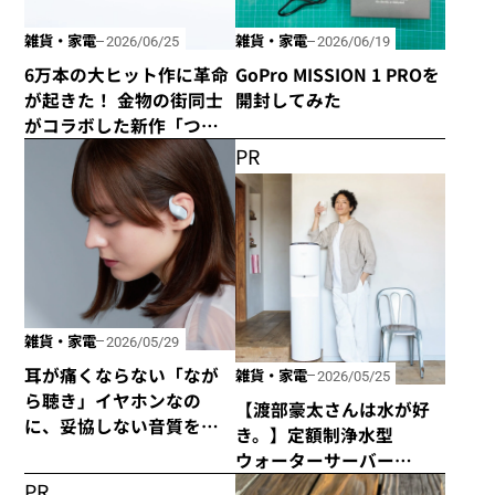
雑貨・家電
雑貨・家電
2026/06/25
2026/06/19
6万本の大ヒット作に革命
GoPro MISSION 1 PROを
が起きた！ 金物の街同士
開封してみた
がコラボした新作「つか
みのトング」が登場！
PR
雑貨・家電
2026/05/29
耳が痛くならない「なが
雑貨・家電
2026/05/25
ら聴き」イヤホンなの
【渡部豪太さんは水が好
に、妥協しない音質を追
き。】定額制浄水型
求した「HP-H300BT」が
ウォーターサーバー
発売！
every frecious tallを使っ
PR