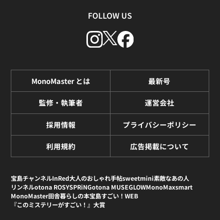
FOLLOW US
MonoMaster とは
最新号
監修・執筆者
運営会社
採用情報
プライバシーポリシー
利用規約
広告掲載について
宝島チャンネル
InRed
大人のおしゃれ手帖
sweet
mini
素敵なあの人
リンネル
otona ROSY
SPRiNG
otona MUSE
GLOW
MonoMax
smart
MonoMaster
田舎暮らしの本
宝島すごい！WEB
『このミステリーがすごい！』大賞