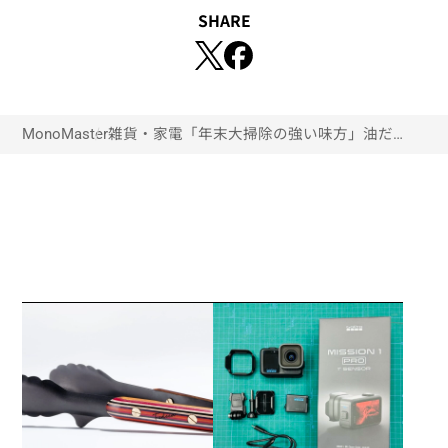
SHARE
MonoMaster
雑貨・家電
「年末大掃除の強い味方」油だらけ
のコンロ、水まわり…気になるあの
汚れは本当に落ちるのか？“最新ク
リーナーの実力”を自宅て試してみ
た【家庭のお掃除大作戦3番勝負】