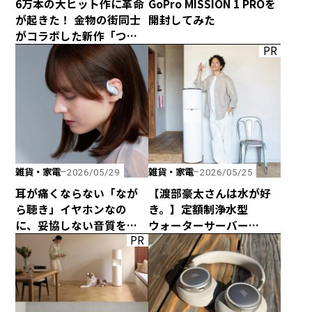
6万本の大ヒット作に革命
GoPro MISSION 1 PROを
が起きた！ 金物の街同士
開封してみた
がコラボした新作「つか
PR
みのトング」が登場！
雑貨・家電
雑貨・家電
2026/05/29
2026/05/25
耳が痛くならない「なが
【渡部豪太さんは水が好
ら聴き」イヤホンなの
き。】定額制浄水型
に、妥協しない音質を追
ウォーターサーバー
PR
求した「HP-H300BT」が
every frecious tallを
発売！
使ってみた