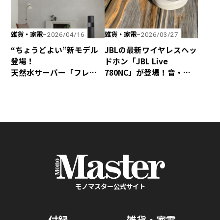
雑貨・家電
雑貨・家電
2026/04/16
2026/03/27
“ちょうどよい”新モデル
JBLの最新ワイヤレスヘッ
登場！
ドホン「JBL Live
天然水サーバー「フレ
780NC」が登場！音・装
シャス・デュオ」がリ
着感・デザインが秀逸な
ニューアル
仕上がり！
モノマスター公式サイト
付録
雑貨・家電