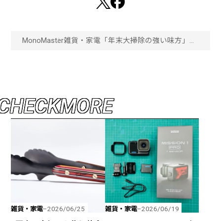
MonoMaster
雑貨・家電
「年末大掃除の強い味方」油
だらけのコンロ、水まわり…
気になるあの汚れは本当に落
ちるのか？“最新クリーナー
の実力”を自宅て試してみた
【家庭のお掃除大作戦3番勝
負】「画像一覧」
C
H
E
C
K
M
O
R
E
雑貨・家電
雑貨・家電
2026/06/25
2026/06/19