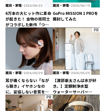
雑貨・家電
雑貨・家電
2026/06/25
2026/06/19
6万本の大ヒット作に革命
GoPro MISSION 1 PROを
が起きた！ 金物の街同士
開封してみた
がコラボした新作「つか
PR
みのトング」が登場！
雑貨・家電
雑貨・家電
2026/05/29
2026/05/25
耳が痛くならない「なが
【渡部豪太さんは水が好
ら聴き」イヤホンなの
き。】定額制浄水型
に、妥協しない音質を追
ウォーターサーバー
PR
求した「HP-H300BT」が
every frecious tallを
発売！
使ってみた