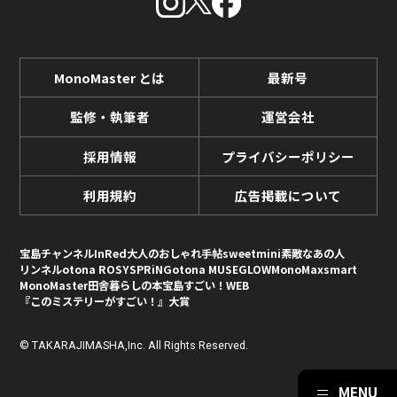
MonoMaster とは
最新号
監修・執筆者
運営会社
採用情報
プライバシーポリシー
利用規約
広告掲載について
宝島チャンネル
InRed
大人のおしゃれ手帖
sweet
mini
素敵なあの人
リンネル
otona ROSY
SPRiNG
otona MUSE
GLOW
MonoMax
smart
MonoMaster
田舎暮らしの本
宝島すごい！WEB
『このミステリーがすごい！』大賞
© TAKARAJIMASHA,Inc. All Rights Reserved.