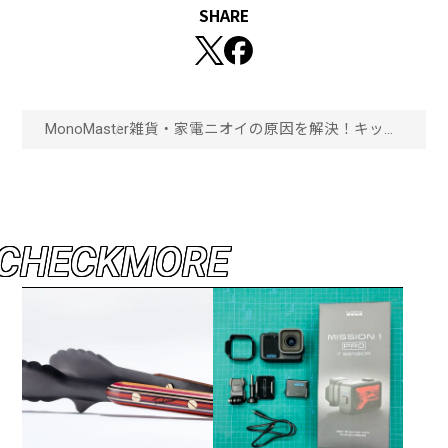
SHARE
MonoMaster
雑貨・家電
ニオイの原因を解決！キッチ
ン、トイレ、旅先で役立つコ
ンパクト除菌脱臭機3選！
「画像一覧」
C
H
E
C
K
M
O
R
E