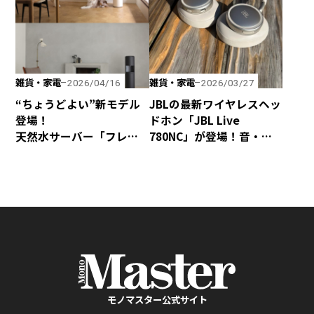
雑貨・家電
雑貨・家電
2026/04/16
2026/03/27
“ちょうどよい”新モデル
JBLの最新ワイヤレスヘッ
登場！
ドホン「JBL Live
天然水サーバー「フレ
780NC」が登場！音・装
シャス・デュオ」がリ
着感・デザインが秀逸な
ニューアル
仕上がり！
モノマスター公式サイト