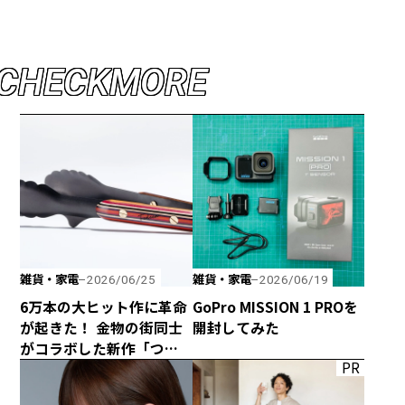
C
H
E
C
K
M
O
R
E
雑貨・家電
雑貨・家電
2026/06/25
2026/06/19
6万本の大ヒット作に革命
GoPro MISSION 1 PROを
が起きた！ 金物の街同士
開封してみた
がコラボした新作「つか
PR
みのトング」が登場！