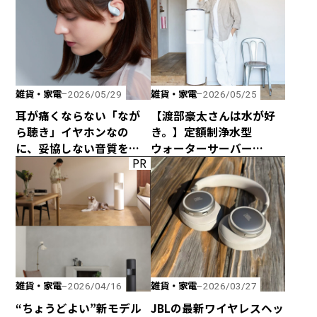
雑貨・家電
雑貨・家電
2026/05/29
2026/05/25
耳が痛くならない「なが
【渡部豪太さんは水が好
ら聴き」イヤホンなの
き。】定額制浄水型
に、妥協しない音質を追
ウォーターサーバー
PR
求した「HP-H300BT」が
every frecious tallを
発売！
使ってみた
雑貨・家電
雑貨・家電
2026/04/16
2026/03/27
“ちょうどよい”新モデル
JBLの最新ワイヤレスヘッ