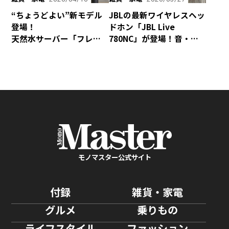
“ちょうどよい”新モデル
JBLの最新ワイヤレスヘッ
登場！
ドホン「JBL Live
天然水サーバー「フレ
780NC」が登場！音・装
シャス・デュオ」がリ
着感・デザインが秀逸な
ニューアル
仕上がり！
モノマスター公式サイト
付録
雑貨・家電
グルメ
乗りもの
ライフスタイル
ファッション