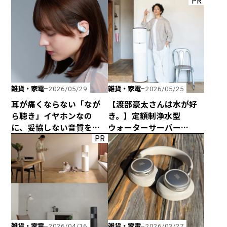
PR
みのトング」が登場！
雑貨・家電
雑貨・家電
2026/05/29
2026/05/25
耳が痛くならない「なが
【渡部豪太さんは水が好
ら聴き」イヤホンなの
き。】定額制浄水型
に、妥協しない音質を追
ウォーターサーバー
PR
求した「HP-H300BT」が
every frecious tallを
発売！
使ってみた
雑貨・家電
雑貨・家電
2026/04/16
2026/03/27