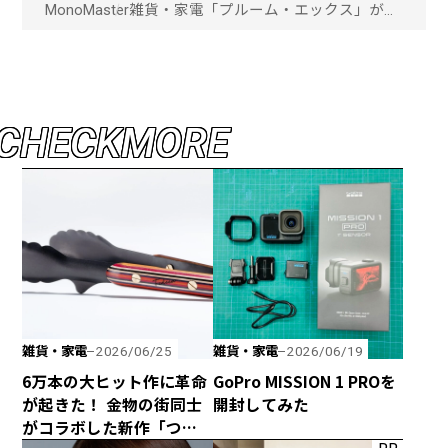
MonoMaster
雑貨・家電
「プルーム・エックス」が進
化！吸いごたえ抜群で、満足
度がさらにアップした新デバ
イスの秘密とは？「画像一
覧」
C
H
E
C
K
M
O
R
E
雑貨・家電
雑貨・家電
2026/06/25
2026/06/19
6万本の大ヒット作に革命
GoPro MISSION 1 PROを
が起きた！ 金物の街同士
開封してみた
がコラボした新作「つか