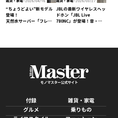
雑貨・家電
雑貨・家電
2026/04/16
2026/03/27
“ちょうどよい”新モデル
JBLの最新ワイヤレスヘッ
登場！
ドホン「JBL Live
天然水サーバー「フレ
780NC」が登場！音・装
シャス・デュオ」がリ
着感・デザインが秀逸な
ニューアル
仕上がり！
モノマスター公式サイト
付録
雑貨・家電
グルメ
乗りもの