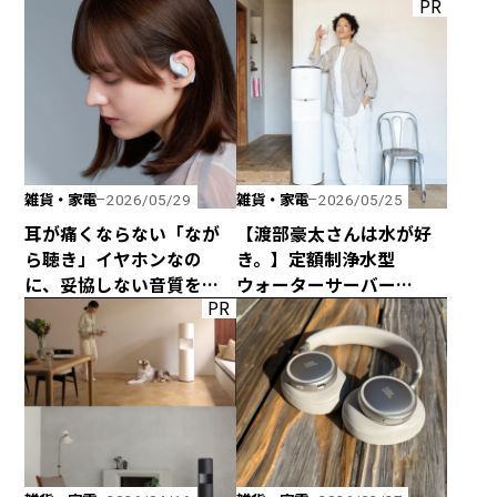
PR
みのトング」が登場！
雑貨・家電
雑貨・家電
2026/05/29
2026/05/25
耳が痛くならない「なが
【渡部豪太さんは水が好
ら聴き」イヤホンなの
き。】定額制浄水型
に、妥協しない音質を追
ウォーターサーバー
PR
求した「HP-H300BT」が
every frecious tallを
発売！
使ってみた