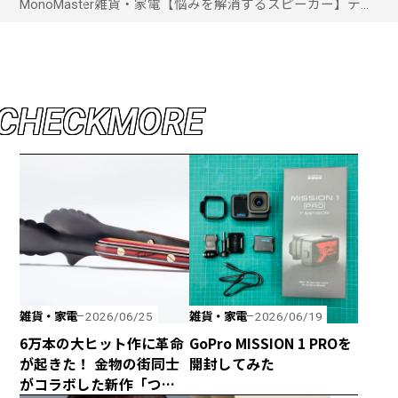
MonoMaster
雑貨・家電
【悩みを解消するスピーカー】テレ
ビの音量そのままに言葉がくっきり
聞こえる！「ミライスピーカー・
ホーム」がスゴい
C
H
E
C
K
M
O
R
E
雑貨・家電
雑貨・家電
2026/06/25
2026/06/19
6万本の大ヒット作に革命
GoPro MISSION 1 PROを
が起きた！ 金物の街同士
開封してみた
がコラボした新作「つか