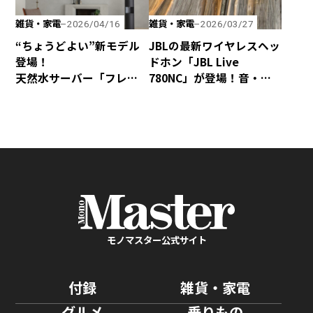
雑貨・家電
雑貨・家電
2026/04/16
2026/03/27
“ちょうどよい”新モデル
JBLの最新ワイヤレスヘッ
登場！
ドホン「JBL Live
天然水サーバー「フレ
780NC」が登場！音・装
シャス・デュオ」がリ
着感・デザインが秀逸な
ニューアル
仕上がり！
モノマスター公式サイト
付録
雑貨・家電
グルメ
乗りもの