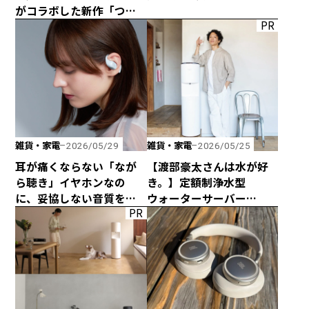
がコラボした新作「つか
PR
みのトング」が登場！
雑貨・家電
雑貨・家電
2026/05/29
2026/05/25
耳が痛くならない「なが
【渡部豪太さんは水が好
ら聴き」イヤホンなの
き。】定額制浄水型
に、妥協しない音質を追
ウォーターサーバー
PR
求した「HP-H300BT」が
every frecious tallを
発売！
使ってみた