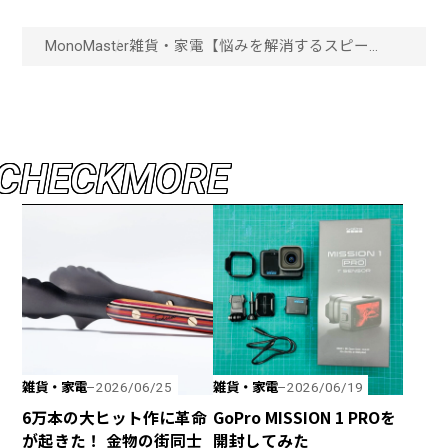
MonoMaster
雑貨・家電
【悩みを解消するスピー
カー】テレビの音量そのまま
に言葉がくっきり聞こえる！
「ミライスピーカー・ホー
ム」がスゴい「画像一覧」
C
H
E
C
K
M
O
R
E
雑貨・家電
雑貨・家電
2026/06/25
2026/06/19
6万本の大ヒット作に革命
GoPro MISSION 1 PROを
が起きた！ 金物の街同士
開封してみた