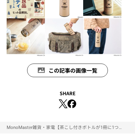
この記事の画像一覧
SHARE
MonoMaster
雑貨・家電
【茶こし付きボトルが1冊に1つ付い
てくる!?】モノマスター3月号の付