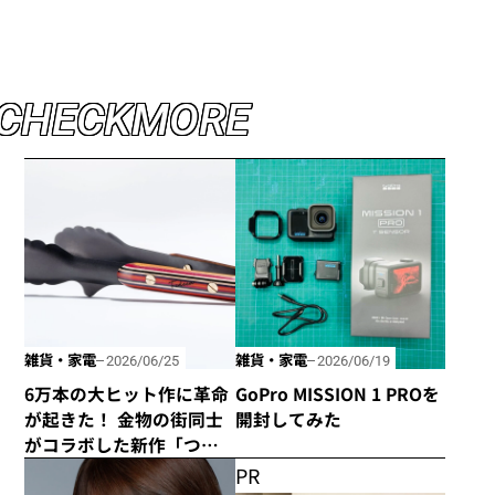
録は「スナフキン保温保冷ステンレ
スボトル」
C
H
E
C
K
M
O
R
E
雑貨・家電
雑貨・家電
2026/06/25
2026/06/19
6万本の大ヒット作に革命
GoPro MISSION 1 PROを
が起きた！ 金物の街同士
開封してみた
がコラボした新作「つか
みのトング」が登場！
PR