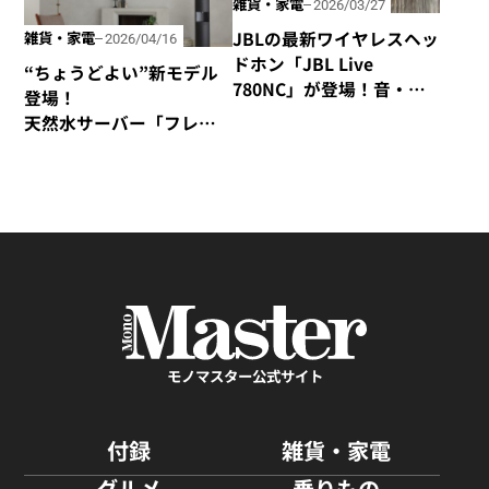
雑貨・家電
2026/03/27
JBLの最新ワイヤレスヘッ
雑貨・家電
2026/04/16
ドホン「JBL Live
“ちょうどよい”新モデル
780NC」が登場！音・装
登場！
着感・デザインが秀逸な
天然水サーバー「フレ
仕上がり！
シャス・デュオ」がリ
ニューアル
モノマスター公式サイト
付録
雑貨・家電
グルメ
乗りもの