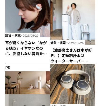
雑貨・家電
2026/05/29
耳が痛くならない「なが
雑貨・家電
2026/05/25
ら聴き」イヤホンなの
【渡部豪太さんは水が好
に、妥協しない音質を追
き。】定額制浄水型
求した「HP-H300BT」が
ウォーターサーバー
発売！
every frecious tallを使っ
PR
てみた