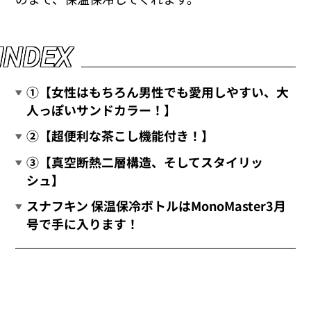
I
N
D
E
X
①【女性はもちろん男性でも愛用しやすい、大
人っぽいサンドカラー！】
②【超便利な茶こし機能付き！】
③【真空断熱二層構造、そしてスタイリッ
シュ】
スナフキン 保温保冷ボトルはMonoMaster3月
号で手に入ります！