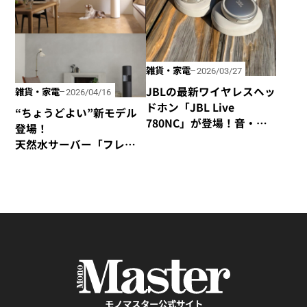
雑貨・家電
2026/03/27
JBLの最新ワイヤレスヘッ
雑貨・家電
2026/04/16
ドホン「JBL Live
“ちょうどよい”新モデル
780NC」が登場！音・装
登場！
着感・デザインが秀逸な
天然水サーバー「フレ
仕上がり！
シャス・デュオ」がリ
ニューアル
モノマスター公式サイト