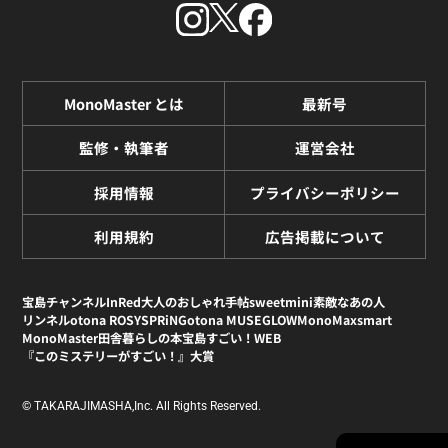
MonoMaster とは
最新号
監修・執筆者
運営会社
採用情報
プライバシーポリシー
利用規約
広告掲載について
宝島チャンネル
InRed
大人のおしゃれ手帖
sweet
mini
素敵なあの人
リンネル
otona ROSY
SPRiNG
otona MUSE
GLOW
MonoMax
smart
MonoMaster
田舎暮らしの本
宝島すごい！WEB
『このミステリーがすごい！』大賞
© TAKARAJIMASHA,Inc. All Rights Reserved.