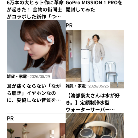
6万本の大ヒット作に革命
GoPro MISSION 1 PROを
が起きた！ 金物の街同士
開封してみた
がコラボした新作「つか
みのトング」が登場！
PR
雑貨・家電
2026/05/29
耳が痛くならない「なが
雑貨・家電
2026/05/25
ら聴き」イヤホンなの
【渡部豪太さんは水が好
に、妥協しない音質を追
き。】定額制浄水型
求した「HP-H300BT」が
ウォーターサーバー
発売！
every frecious tallを使っ
PR
てみた