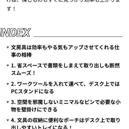
す！
I
N
D
E
X
文房具は効率もやる気もアップさせてくれる仕
事の相棒
1. 省スペースで書類をしまえて取り出しも断然
スムーズ！
2. ワークツールを入れて運べて、デスク上では
PCスタンドになる
3. 空間を邪魔しないミニマルなピンで必要な小
物を壁掛けにできる
4. 文具の収納に便利なポーチはデスク上で取り
出しやすいトレイになる！