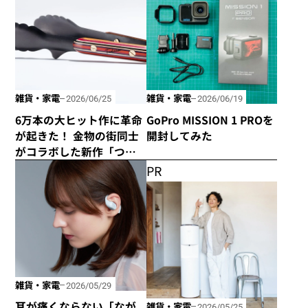
雑貨・家電
雑貨・家電
2026/06/25
2026/06/19
6万本の大ヒット作に革命
GoPro MISSION 1 PROを
が起きた！ 金物の街同士
開封してみた
がコラボした新作「つか
みのトング」が登場！
PR
雑貨・家電
2026/05/29
耳が痛くならない「なが
雑貨・家電
2026/05/25