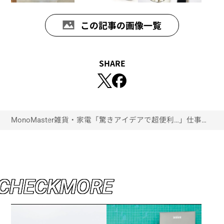
この記事の画像一覧
SHARE
MonoMaster
雑貨・家電
「驚きアイデアで超便利…」仕事の
気分も効率も上がること間違いな
し！注目の最新文房具“整理・収納
商品”6選
C
H
E
C
K
M
O
R
E