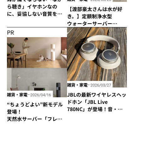
ら聴き」イヤホンなの
【渡部豪太さんは水が好
に、妥協しない音質を追
き。】定額制浄水型
求した「HP-H300BT」が
ウォーターサーバー
発売！
every frecious tallを使っ
PR
てみた
雑貨・家電
2026/03/27
JBLの最新ワイヤレスヘッ
雑貨・家電
2026/04/16
ドホン「JBL Live
“ちょうどよい”新モデル
780NC」が登場！音・装
登場！
着感・デザインが秀逸な
天然水サーバー「フレ
仕上がり！
シャス・デュオ」がリ
ニューアル