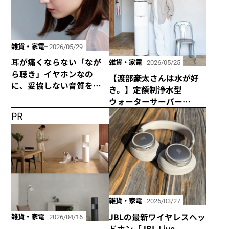
雑貨・家電
2026/05/29
耳が痛くならない「なが
雑貨・家電
2026/05/25
ら聴き」イヤホンなの
【渡部豪太さんは水が好
に、妥協しない音質を追
き。】定額制浄水型
求した「HP-H300BT」が
ウォーターサーバー
発売！
every frecious tallを使っ
PR
てみた
雑貨・家電
2026/03/27
JBLの最新ワイヤレスヘッ
雑貨・家電
2026/04/16
ドホン「JBL Live