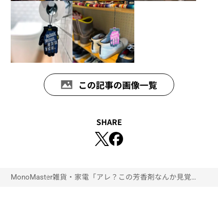
この記事の画像一覧
SHARE
MonoMaster
雑貨・家電
「アレ？この芳香剤なんか見覚えが
ある…」大人気グローブメーカー“メ
カニクスウェア”からエアフレッ
シュナーが出た！