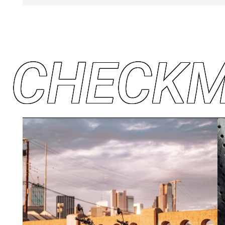
C
H
E
C
K