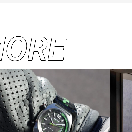
M
O
R
E