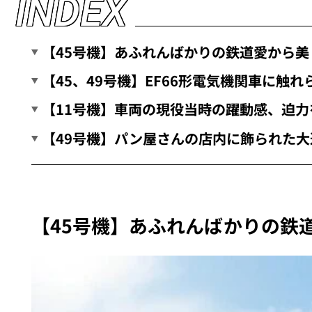
I
N
D
E
X
【45号機】あふれんばかりの鉄道愛から
【45、49号機】EF66形電気機関車に触
【11号機】車両の現役当時の躍動感、迫
【49号機】パン屋さんの店内に飾られた大
【45号機】あふれんばかりの鉄