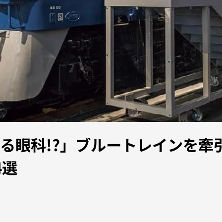
眼科!?」ブルートレインを牽引
4選