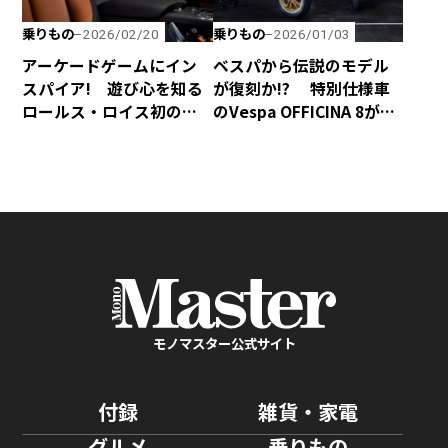
乗りもの
乗りもの
2026/02/20
2026/01/03
アーケードゲームにイン
ベスパから伝説のモデル
スパイア! 遊び心を知る
が復刻か!? 特別仕様車
ロールス・ロイス初のビ
のVespa OFFICINA 8が誕
スポーク・モデル「Black
生！
Badge Ghost Gamer」
モノマスター公式サイト
付録
雑貨・家電
グルメ
乗りもの