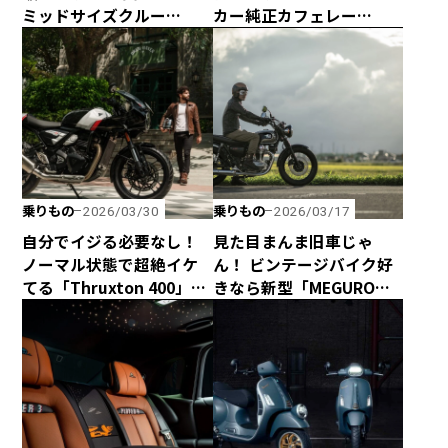
ミッドサイズクルー
カー純正カフェレー
ザー、ROYAL
サー、「Speed Twin
ENFIELD「METEOR 350」
1200 Cafe Racer
Edition」がヤバすぎるっ
て！
乗りもの
乗りもの
2026/03/30
2026/03/17
自分でイジる必要なし！
見た目まんま旧車じゃ
ノーマル状態で超絶イケ
ん！ ビンテージバイク好
てる「Thruxton 400」と
きなら新型「MEGURO
「Tracker 400」がトライ
K3」が絶対にオススメ！
アンフから新登場！