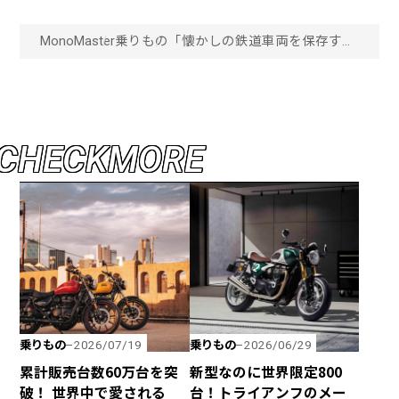
MonoMaster
乗りもの
「懐かしの鉄道車両を保存する
眼科!?」ブルートレインを牽引
していた電気機関車“EF66形”に
会える全国のスポット4選「画
像一覧」
C
H
E
C
K
M
O
R
E
乗りもの
乗りもの
2026/07/19
2026/06/29
累計販売台数60万台を突
新型なのに世界限定800
破！ 世界中で愛される
台！トライアンフのメー