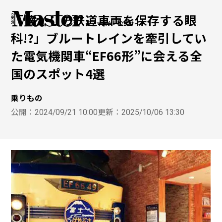
「懐かしの鉄道車両を保存する眼
モノマスター公式サイト
科!?」ブルートレインを牽引してい
た電気機関車“EF66形”に会える全
国のスポット4選
乗りもの
公開：
2024/09/21 10:00
更新：
2025/10/06 13:30