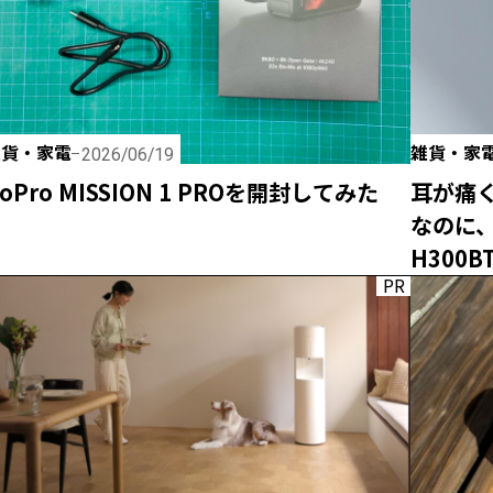
雑貨・家電
雑貨・家
2026/06/19
oPro MISSION 1 PROを開封してみた
耳が痛
なのに
H300
PR