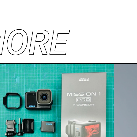
M
O
R
E