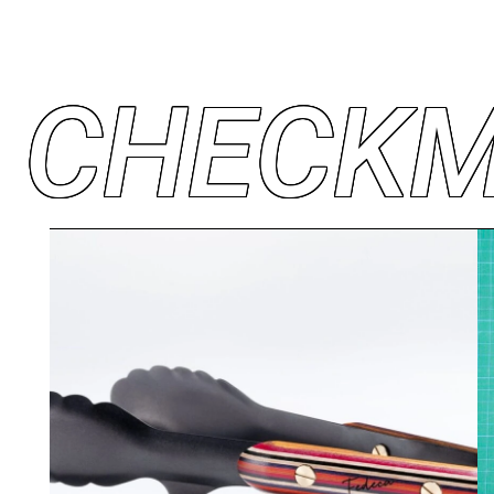
C
H
E
C
K