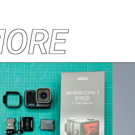
M
O
R
E