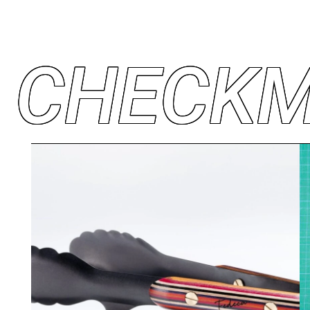
C
H
E
C
K