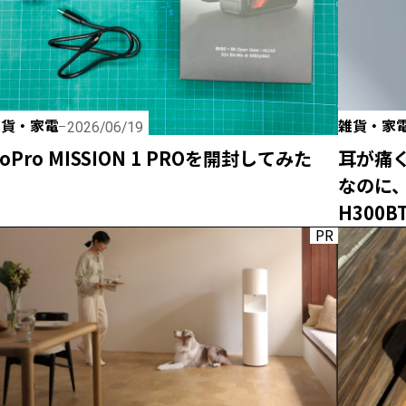
雑貨・家電
雑貨・家
2026/06/19
oPro MISSION 1 PROを開封してみた
耳が痛
なのに
H300
PR