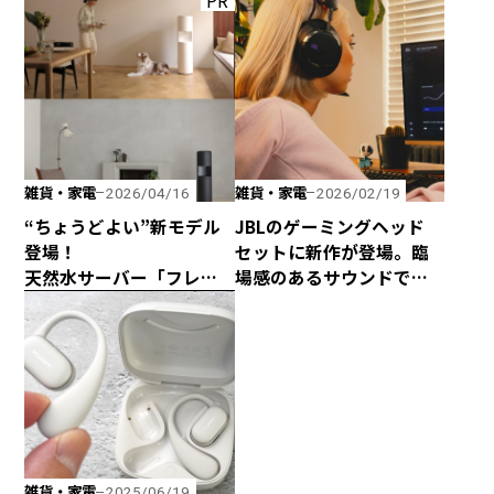
PR
ピーカー「Get Together
every frecious tallを
Go」が新登場！
使ってみた
雑貨・家電
雑貨・家電
2026/04/16
2026/02/19
“ちょうどよい”新モデル
JBLのゲーミングヘッド
登場！
セットに新作が登場。臨
天然水サーバー「フレ
場感のあるサウンドで没
シャス・デュオ」がリ
入感アップ！
ニューアル
雑貨・家電
2025/06/19