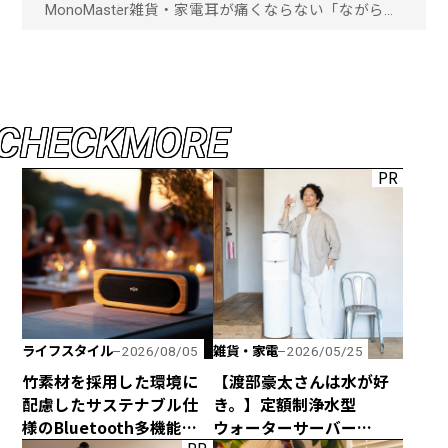
MonoMaster
雑貨・家電
耳が痛くならない「ながら聴
き」イヤホンなのに、妥協し
ない音質を追求した「HP-
H300BT」が発売！「画像一
覧」
C
H
E
C
K
M
O
R
E
PR
ライフスタイル
雑貨・家電
2026/08/05
2026/05/25
竹素材を採用した環境に
【渡部豪太さんは水が好
配慮したサステナブル仕
き。】定額制浄水型
様のBluetooth多機能ス
ウォーターサーバー