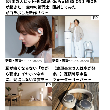
6万本の大ヒット作に革命
GoPro MISSION 1 PROを
が起きた！ 金物の街同士
開封してみた
がコラボした新作「つか
PR
みのトング」が登場！
雑貨・家電
雑貨・家電
2026/05/29
2026/05/25
耳が痛くならない「なが
【渡部豪太さんは水が好
ら聴き」イヤホンなの
き。】定額制浄水型
に、妥協しない音質を追
ウォーターサーバー
PR
求した「HP-H300BT」が
every frecious tallを
発売！
使ってみた