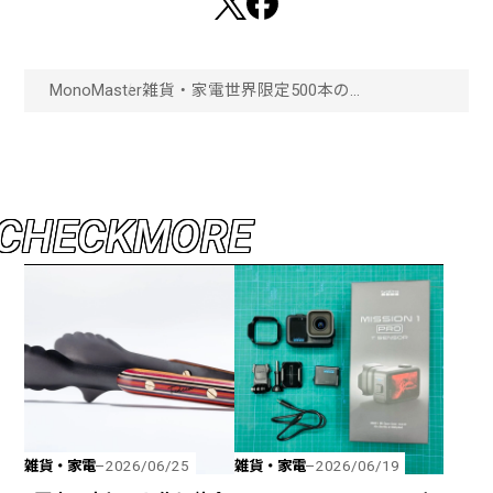
MonoMaster
雑貨・家電
世界限定500本の
VOSTOKEUROPE！太陽と針で
旅する楽しさを伝える道具と
しての腕時計
SAHARA“RouteofTuaregs”Lim
itedEditionが新登場！「画像
一覧」
C
H
E
C
K
M
O
R
E
雑貨・家電
雑貨・家電
2026/06/25
2026/06/19