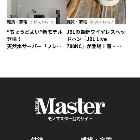
雑貨・家電
雑貨・家電
2026/04/16
2026/03/27
“ちょうどよい”新モデル
JBLの最新ワイヤレスヘッ
登場！
ドホン「JBL Live
天然水サーバー「フレ
780NC」が登場！音・装
シャス・デュオ」がリ
着感・デザインが秀逸な
ニューアル
仕上がり！
モノマスター公式サイト
付録
雑貨・家電