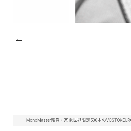
MonoMaster
雑貨・家電
世界限定500本のVOSTOKEUR
覧」