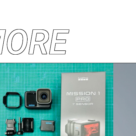
M
O
R
E