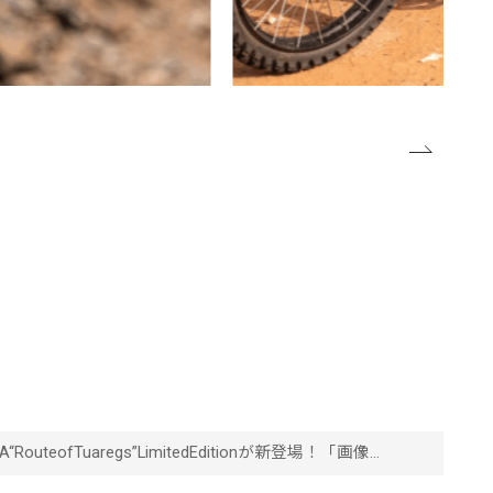
fTuaregs”LimitedEditionが新登場！「画像一