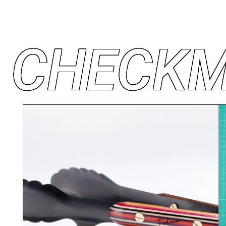
C
H
E
C
K