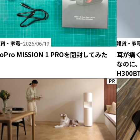
雑貨・家電
雑貨・家
2026/06/19
oPro MISSION 1 PROを開封してみた
耳が痛
なのに
H300
PR