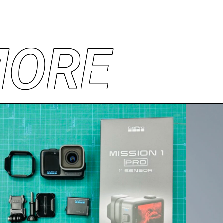
M
O
R
E