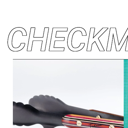
C
H
E
C
K