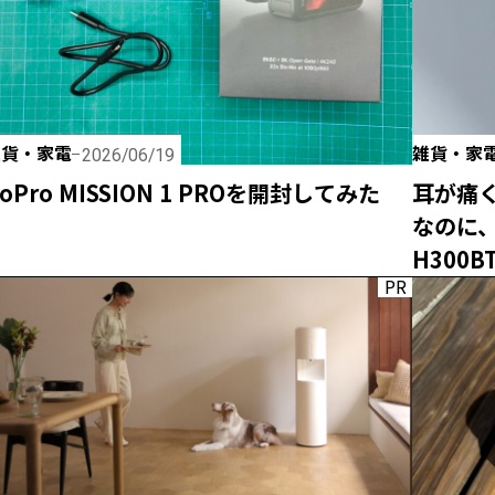
雑貨・家電
雑貨・家
2026/06/19
oPro MISSION 1 PROを開封してみた
耳が痛
なのに
H300
PR