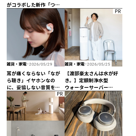
がコラボした新作「つか
PR
みのトング」が登場！
雑貨・家電
雑貨・家電
2026/05/29
2026/05/25
耳が痛くならない「なが
【渡部豪太さんは水が好
ら聴き」イヤホンなの
き。】定額制浄水型
に、妥協しない音質を追
ウォーターサーバー
PR
求した「HP-H300BT」が
every frecious tallを
発売！
使ってみた