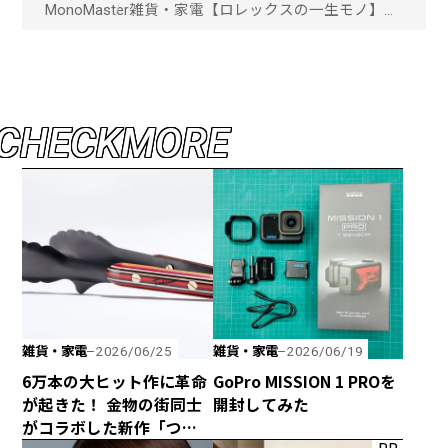
MonoMaster
雑貨・家電
【ロレックスの一生モノ】王
者にして成功者のための時
計！ボーナスで買いたい「ロ
レックス」至高の3本「画像
一覧」
C
H
E
C
K
M
O
R
E
雑貨・家電
雑貨・家電
2026/06/25
2026/06/19
6万本の大ヒット作に革命
GoPro MISSION 1 PROを
が起きた！ 金物の街同士
開封してみた
がコラボした新作「つか