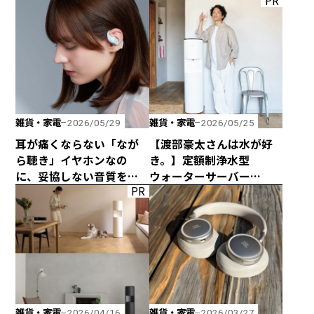
PR
みのトング」が登場！
雑貨・家電
雑貨・家電
2026/05/29
2026/05/25
耳が痛くならない「なが
【渡部豪太さんは水が好
ら聴き」イヤホンなの
き。】定額制浄水型
に、妥協しない音質を追
ウォーターサーバー
PR
求した「HP-H300BT」が
every frecious tallを
発売！
使ってみた
雑貨・家電
雑貨・家電
2026/04/16
2026/03/27