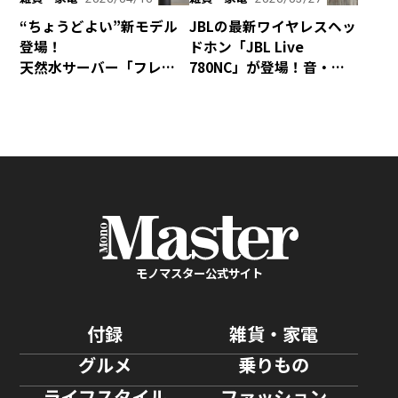
“ちょうどよい”新モデル
JBLの最新ワイヤレスヘッ
登場！
ドホン「JBL Live
天然水サーバー「フレ
780NC」が登場！音・装
シャス・デュオ」がリ
着感・デザインが秀逸な
ニューアル
仕上がり！
モノマスター公式サイト
付録
雑貨・家電
グルメ
乗りもの
ライフスタイル
ファッション