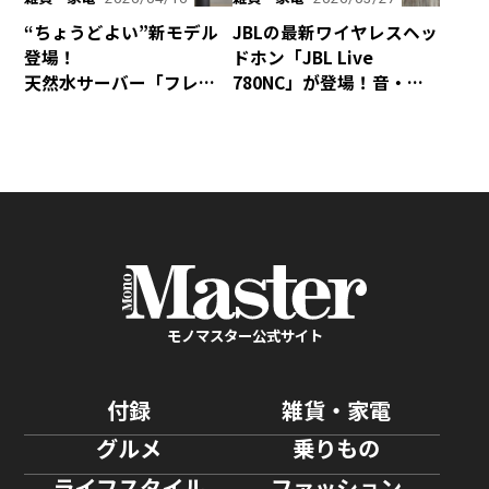
“ちょうどよい”新モデル
JBLの最新ワイヤレスヘッ
登場！
ドホン「JBL Live
天然水サーバー「フレ
780NC」が登場！音・装
シャス・デュオ」がリ
着感・デザインが秀逸な
ニューアル
仕上がり！
モノマスター公式サイト
付録
雑貨・家電
グルメ
乗りもの
ライフスタイル
ファッション