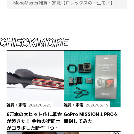
MonoMaster
雑貨・家電
【ロレックスの一生モノ】王
者にして成功者のための時
計！ボーナスで買いたい「ロ
レックス」至高の3本「画像
一覧」
C
H
E
C
K
M
O
R
E
雑貨・家電
雑貨・家電
2026/06/25
2026/06/19
6万本の大ヒット作に革命
GoPro MISSION 1 PROを
が起きた！ 金物の街同士
開封してみた
がコラボした新作「つか