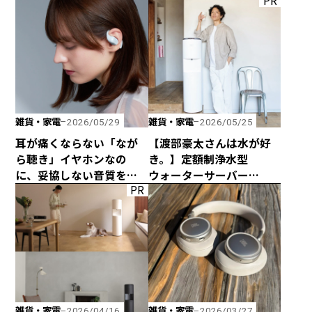
PR
みのトング」が登場！
雑貨・家電
雑貨・家電
2026/05/29
2026/05/25
耳が痛くならない「なが
【渡部豪太さんは水が好
ら聴き」イヤホンなの
き。】定額制浄水型
に、妥協しない音質を追
ウォーターサーバー
PR
求した「HP-H300BT」が
every frecious tallを
発売！
使ってみた
雑貨・家電
雑貨・家電
2026/04/16
2026/03/27