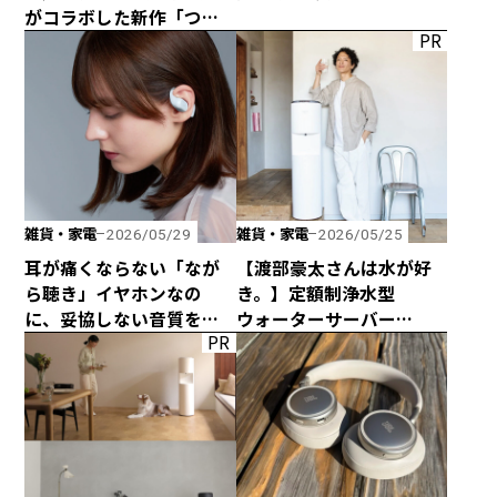
がコラボした新作「つか
PR
みのトング」が登場！
雑貨・家電
雑貨・家電
2026/05/29
2026/05/25
耳が痛くならない「なが
【渡部豪太さんは水が好
ら聴き」イヤホンなの
き。】定額制浄水型
に、妥協しない音質を追
ウォーターサーバー
PR
求した「HP-H300BT」が
every frecious tallを
発売！
使ってみた