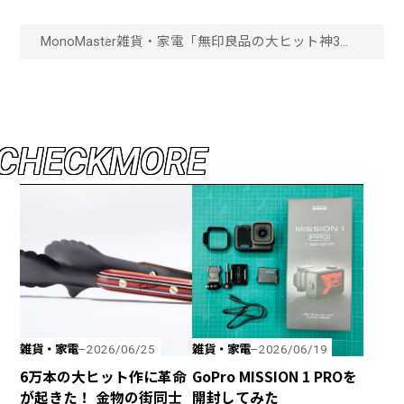
MonoMaster
雑貨・家電
「無印良品の大ヒット神3」
超人気収納シリーズ、人をダ
メにするソファ……無印良品の
超ロングセラーが愛され続け
る理由「画像一覧」
C
H
E
C
K
M
O
R
E
雑貨・家電
雑貨・家電
2026/06/25
2026/06/19
6万本の大ヒット作に革命
GoPro MISSION 1 PROを
が起きた！ 金物の街同士
開封してみた