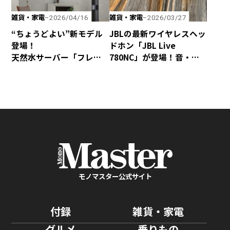
雑貨・家電
雑貨・家電
2026/04/16
2026/03/27
“ちょうどよい”新モデル
JBLの最新ワイヤレスヘッ
登場！
ドホン「JBL Live
天然水サーバー「フレ
780NC」が登場！音・装
シャス・デュオ」がリ
着感・デザインが秀逸な
ニューアル
仕上がり！
モノマスター公式サイト
付録
雑貨・家電
グルメ
乗りもの