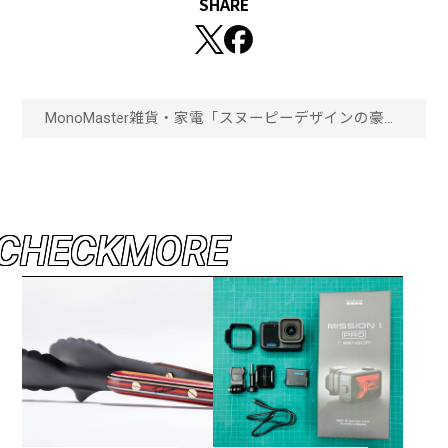
SHARE
MonoMaster
雑貨・家電
「スヌーピーデザインの豪華
セット付録」カラーインク3
色分が付く“万年筆セット”、
家でも外でも重宝する“携帯
チェア”アナタはどちらを選
ぶ？『MonoMaster2024年11
月号』「画像一覧」
C
H
E
C
K
M
O
R
E