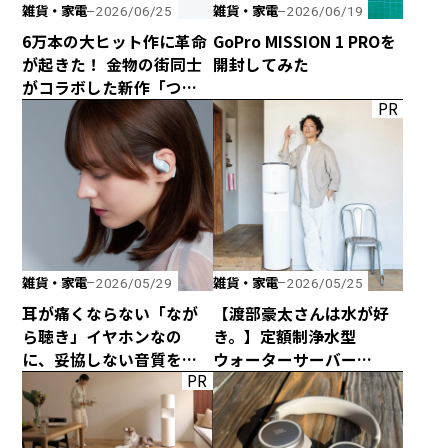
雑貨・家電
雑貨・家電
2026/06/25
2026/06/19
6万本の大ヒット作に革命
GoPro MISSION 1 PROを
が起きた！ 金物の街同士
開封してみた
がコラボした新作「つか
PR
みのトング」が登場！
雑貨・家電
雑貨・家電
2026/05/29
2026/05/25
耳が痛くならない「なが
【渡部豪太さんは水が好
ら聴き」イヤホンなの
き。】定額制浄水型
に、妥協しない音質を追
ウォーターサーバー
PR
求した「HP-H300BT」が
every frecious tallを
発売！
使ってみた