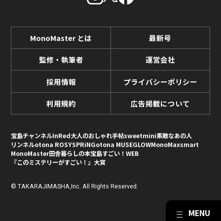
MonoMaster とは
最新号
監修・執筆者
運営会社
採用情報
プライバシーポリシー
利用規約
広告掲載について
宝島チャンネル
InRed
大人のおしゃれ手帖
sweet
mini
素敵なあの人
リンネル
otona ROSY
SPRiNG
otona MUSE
GLOW
MonoMax
smart
MonoMaster
田舎暮らしの本
宝島すごい！WEB
『このミステリーがすごい！』大賞
© TAKARAJIMASHA,Inc. All Rights Reserved.