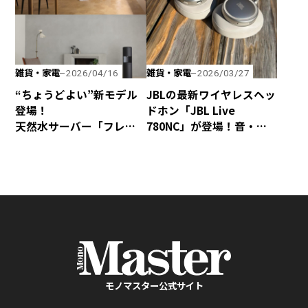
雑貨・家電
雑貨・家電
2026/04/16
2026/03/27
“ちょうどよい”新モデル
JBLの最新ワイヤレスヘッ
登場！
ドホン「JBL Live
天然水サーバー「フレ
780NC」が登場！音・装
シャス・デュオ」がリ
着感・デザインが秀逸な
ニューアル
仕上がり！
モノマスター公式サイト