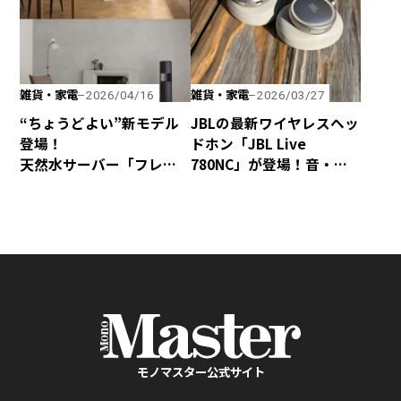
雑貨・家電
雑貨・家電
2026/04/16
2026/03/27
“ちょうどよい”新モデル
JBLの最新ワイヤレスヘッ
登場！
ドホン「JBL Live
天然水サーバー「フレ
780NC」が登場！音・装
シャス・デュオ」がリ
着感・デザインが秀逸な
ニューアル
仕上がり！
モノマスター公式サイト