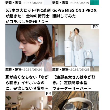
雑貨・家電
雑貨・家電
2026/06/25
2026/06/19
6万本の大ヒット作に革命
GoPro MISSION 1 PROを
が起きた！ 金物の街同士
開封してみた
がコラボした新作「つか
PR
みのトング」が登場！
雑貨・家電
雑貨・家電
2026/05/29
2026/05/25
耳が痛くならない「なが
【渡部豪太さんは水が好
ら聴き」イヤホンなの
き。】定額制浄水型
に、妥協しない音質を追
ウォーターサーバー
PR
求した「HP-H300BT」が
every frecious tallを
発売！
使ってみた