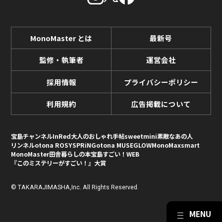
MonoMaster とは
最新号
監修・執筆者
運営会社
採用情報
プライバシーポリシー
利用規約
広告掲載について
宝島チャンネル
InRed
大人のおしゃれ手帖
sweet
mini
素敵なあの人
リンネル
otona ROSY
SPRiNG
otona MUSE
GLOW
MonoMax
smart
MonoMaster
田舎暮らしの本
宝島すごい！WEB
『このミステリーがすごい！』大賞
© TAKARAJIMASHA,Inc. All Rights Reserved.