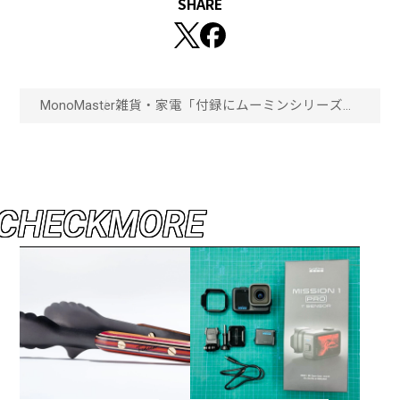
SHARE
MonoMaster
雑貨・家電
「付録にムーミンシリーズの
人気キャラが！」モノマス
ター1月号【通常号】はイン
ク入りですぐに使える“スナ
フキンスタンプ6個＋イラス
ト缶ケースセット”が必ず付
いてくる！「画像一覧」
C
H
E
C
K
M
O
R
E