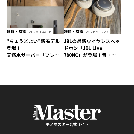
雑貨・家電
雑貨・家電
2026/04/16
2026/03/27
“ちょうどよい”新モデル
JBLの最新ワイヤレスヘッ
登場！
ドホン「JBL Live
天然水サーバー「フレ
780NC」が登場！音・装
シャス・デュオ」がリ
着感・デザインが秀逸な
ニューアル
仕上がり！
モノマスター公式サイト