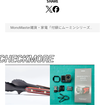
SHARE
MonoMaster
雑貨・家電
「付録にムーミンシリーズの
人気キャラが！」モノマス
ター1月号【通常号】はイン
ク入りですぐに使える“スナ
フキンスタンプ6個＋イラス
ト缶ケースセット”が必ず付
いてくる！「画像一覧」
C
H
E
C
K
M
O
R
E