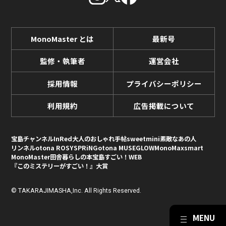
MonoMaster とは
最新号
監修・執筆者
運営会社
採用情報
プライバシーポリシー
利用規約
広告掲載について
宝島チャンネル
InRed
大人のおしゃれ手帖
sweet
mini
素敵なあの人
リンネル
otona ROSY
SPRiNG
otona MUSE
GLOW
MonoMax
smart
MonoMaster
田舎暮らしの本
宝島すごい！WEB
『このミステリーがすごい！』大賞
© TAKARAJIMASHA,Inc. All Rights Reserved.