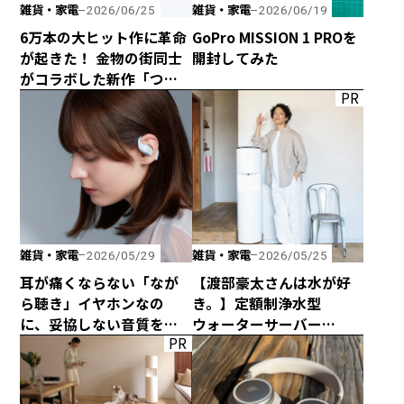
雑貨・家電
雑貨・家電
2026/06/25
2026/06/19
6万本の大ヒット作に革命
GoPro MISSION 1 PROを
が起きた！ 金物の街同士
開封してみた
がコラボした新作「つか
PR
みのトング」が登場！
雑貨・家電
雑貨・家電
2026/05/29
2026/05/25
耳が痛くならない「なが
【渡部豪太さんは水が好
ら聴き」イヤホンなの
き。】定額制浄水型
に、妥協しない音質を追
ウォーターサーバー
PR
求した「HP-H300BT」が
every frecious tallを
発売！
使ってみた