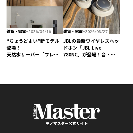
雑貨・家電
雑貨・家電
2026/04/16
2026/03/27
“ちょうどよい”新モデル
JBLの最新ワイヤレスヘッ
登場！
ドホン「JBL Live
天然水サーバー「フレ
780NC」が登場！音・装
シャス・デュオ」がリ
着感・デザインが秀逸な
ニューアル
仕上がり！
モノマスター公式サイト