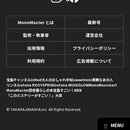
MonoMaster とは
最新号
監修・執筆者
運営会社
採用情報
プライバシーポリシー
利用規約
広告掲載について
宝島チャンネル
InRed
大人のおしゃれ手帖
sweet
mini
素敵なあの人
リンネル
otona ROSY
SPRiNG
otona MUSE
GLOW
MonoMax
smart
MonoMaster
田舎暮らしの本
宝島すごい！WEB
『このミステリーがすごい！』大賞
© TAKARAJIMASHA,Inc. All Rights Reserved.