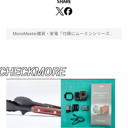
SHARE
MonoMaster
雑貨・家電
「付録にムーミンシリーズの
人気キャラが！」モノマス
ター1月号【通常号】はイン
ク入りですぐに使える“スナ
フキンスタンプ6個＋イラス
ト缶ケースセット”が必ず付
いてくる！「画像一覧」
C
H
E
C
K
M
O
R
E