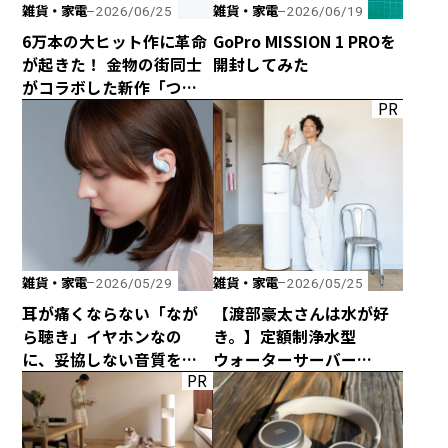
雑貨・家電
雑貨・家電
2026/06/25
2026/06/19
6万本の大ヒット作に革命
GoPro MISSION 1 PROを
が起きた！ 金物の街同士
開封してみた
がコラボした新作「つか
PR
みのトング」が登場！
雑貨・家電
雑貨・家電
2026/05/29
2026/05/25
耳が痛くならない「なが
【渡部豪太さんは水が好
ら聴き」イヤホンなの
き。】定額制浄水型
に、妥協しない音質を追
ウォーターサーバー
PR
求した「HP-H300BT」が
every frecious tallを
発売！
使ってみた