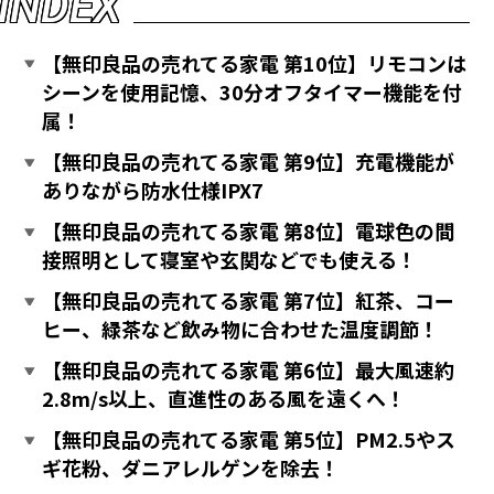
I
N
D
E
X
【無印良品の売れてる家電 第10位】リモコンは
シーンを使用記憶、30分オフタイマー機能を付
属！
【無印良品の売れてる家電 第9位】充電機能が
ありながら防水仕様IPX7
【無印良品の売れてる家電 第8位】電球色の間
接照明として寝室や玄関などでも使える！
【無印良品の売れてる家電 第7位】紅茶、コー
ヒー、緑茶など飲み物に合わせた温度調節！
【無印良品の売れてる家電 第6位】最大風速約
2.8m/s以上、直進性のある風を遠くへ！
【無印良品の売れてる家電 第5位】PM2.5やス
ギ花粉、ダニアレルゲンを除去！