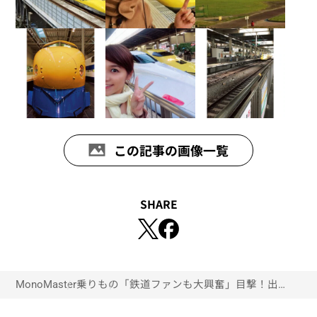
この記事の画像一覧
SHARE
MonoMaster
乗りもの
「鉄道ファンも大興奮」目撃！出会う
ことが奇跡の新幹線“ドクターイエ
ロー”との思い出とは？