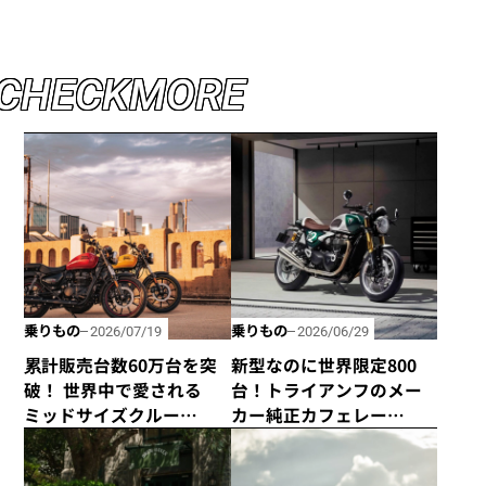
C
H
E
C
K
M
O
R
E
乗りもの
乗りもの
2026/07/19
2026/06/29
累計販売台数60万台を突
新型なのに世界限定800
破！ 世界中で愛される
台！トライアンフのメー
ミッドサイズクルー
カー純正カフェレー
ザー、ROYAL
サー、「Speed Twin
ENFIELD「METEOR
1200 Cafe Racer