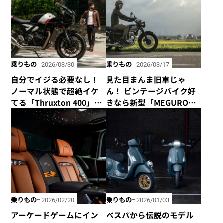
350」
Edition」がヤバすぎるっ
て！
乗りもの
乗りもの
2026/03/30
2026/03/17
自分でイジる必要なし！
見た目まんま旧車じゃ
ノーマル状態で超絶イケ
ん！ ビンテージバイク好
てる「Thruxton 400」と
きなら新型「MEGURO
「Tracker 400」がトライ
K3」が絶対にオススメ！
アンフから新登場！
乗りもの
乗りもの
2026/02/20
2026/01/03
アーケードゲームにイン
ベスパから伝説のモデル