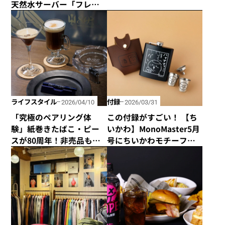
でいく新ブランド
天然水サーバー「フレ
「Buffer」が2026年4月よ
シャス・デュオ」がリ
り始動！
ニューアル
ライフスタイル
付録
2026/04/10
2026/03/31
「究極のペアリング体
この付録がすごい！ 【ち
験」紙巻きたばこ・ピー
いかわ】MonoMaster5月
スが80周年！非売品も味
号にちいかわモチーフの
わえる、特別なポップ
付録が登場！【野外メシ
アップショップ
特集】