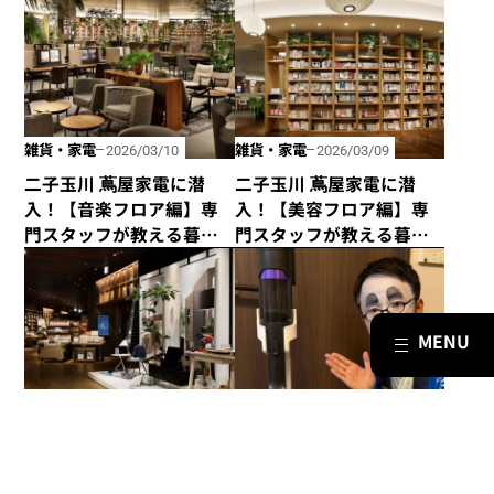
雑貨・家電
雑貨・家電
2026/03/10
2026/03/09
二子玉川 蔦屋家電に潜
二子玉川 蔦屋家電に潜
入！【音楽フロア編】専
入！【美容フロア編】専
門スタッフが教える暮ら
門スタッフが教える暮ら
しを楽しむ、おしゃれな
しを楽しむ、おしゃれな
家電。
家電。
雑貨・家電
雑貨・家電
2026/03/08
2026/03/07
二子玉川 蔦屋家電に潜
【白物屋家電ノ助に扮す