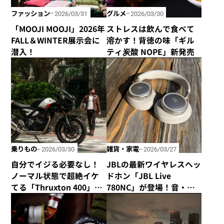
ファッション
グルメ
2026/03/31
2026/03/30
「MOOJI MOOJI」2026年
ストレスは飲んで食べて
FALL＆WINTER展示会に
溶かす！背徳の味「ギル
潜入！
ティ炭酸 NOPE」新発売
乗りもの
雑貨・家電
2026/03/30
2026/03/27
自分でイジる必要なし！
JBLの最新ワイヤレスヘッ
ノーマル状態で超絶イケ
ドホン「JBL Live
てる「Thruxton 400」と
780NC」が登場！音・装
「Tracker 400」がトライ
着感・デザインが秀逸な
アンフから新登場！
仕上がり！