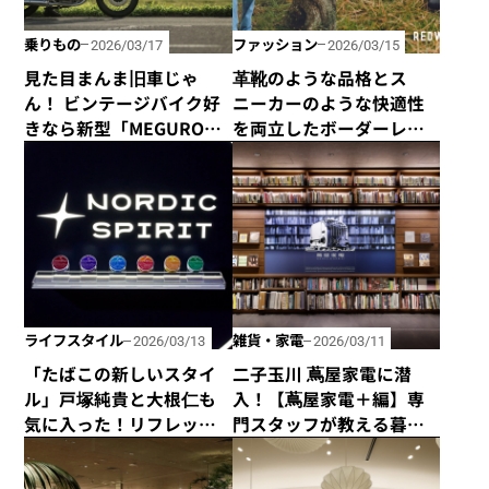
乗りもの
ファッション
2026/03/17
2026/03/15
見た目まんま旧車じゃ
革靴のような品格とス
ん！ ビンテージバイク好
ニーカーのような快適性
きなら新型「MEGURO
を両立したボーダーレス
K3」が絶対にオススメ！
な「REDWOOD RIVER」
の新作登場！
ライフスタイル
雑貨・家電
2026/03/13
2026/03/11
「たばこの新しいスタイ
二子玉川 蔦屋家電に潜
ル」戸塚純貴と大根仁も
入！【蔦屋家電＋編】専
気に入った！リフレッ
門スタッフが教える暮ら
シュパウチ・ノルディッ
しを楽しむ、おしゃれな
クスピリットに注目を！
家電。