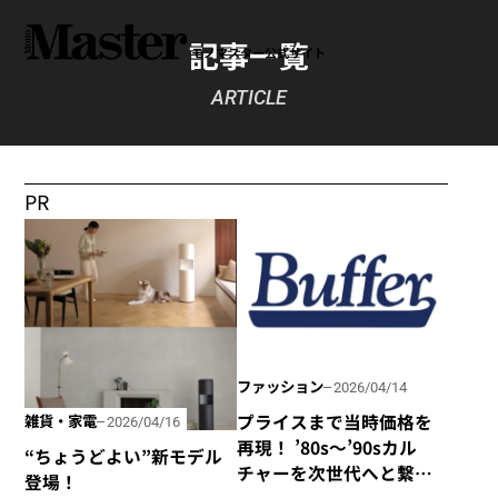
記事一覧
モノマスター公式サイト
ARTICLE
PR
ファッション
2026/04/14
プライスまで当時価格を
雑貨・家電
2026/04/16
再現！ ’80s〜’90sカル
“ちょうどよい”新モデル
チャーを次世代へと繋い
登場！