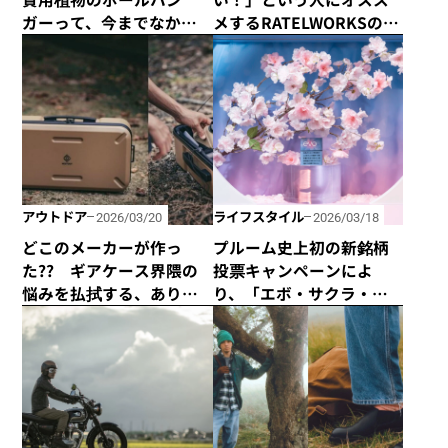
ガーって、今までなかっ
メするRATELWORKSの新
た！ しかも緑がグングン
作2ルームテント
育つって話らしいです！
「MUSCHEL」
アウトドア
ライフスタイル
2026/03/20
2026/03/18
どこのメーカーが作っ
プルーム史上初の新銘柄
た?? ギアケース界隈の
投票キャンペーンによ
悩みを払拭する、ありそ
り、「エボ・サクラ・レ
うでなかった頑丈で軽量
ギュラー」の全国発売が
なキャンプガジェット登
決定！
場！