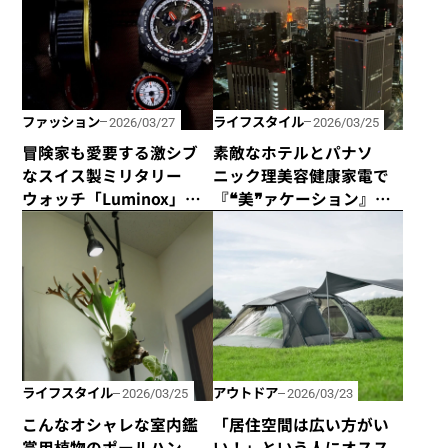
ファッション
ライフスタイル
2026/03/27
2026/03/25
冒険家も愛要する激シブ
素敵なホテルとパナソ
なスイス製ミリタリー
ニック理美容健康家電で
ウォッチ「Luminox」の
『❝美❞ァケーション』は
限定モデルが日本でも発
いかが
売に！
ライフスタイル
アウトドア
2026/03/25
2026/03/23
こんなオシャレな室内鑑
「居住空間は広い方がい
賞用植物のポールハン
い！」という人にオスス