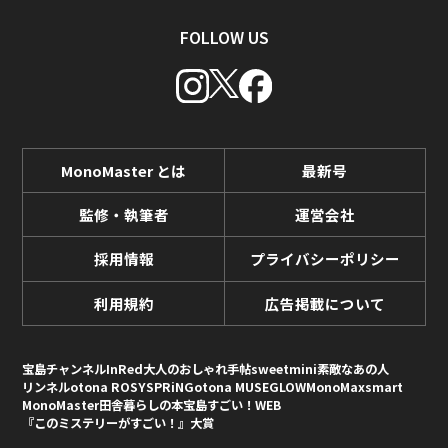
FOLLOW US
MonoMaster とは
最新号
監修・執筆者
運営会社
採用情報
プライバシーポリシー
利用規約
広告掲載について
宝島チャンネル
InRed
大人のおしゃれ手帖
sweet
mini
素敵なあの人
リンネル
otona ROSY
SPRiNG
otona MUSE
GLOW
MonoMax
smart
MonoMaster
田舎暮らしの本
宝島すごい！WEB
『このミステリーがすごい！』大賞