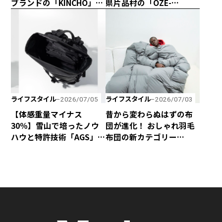
ブランドの「KINCHO」が
県片品村の「OZE-
コラボしたスタイリッ
HOSHISORA GLAMPING
シュな電池式蚊取り
＆CAMP RESORT」が宿泊
「canox」がオシャレす
料金無料キャンペーンを
ぎ！
実施！
ライフスタイル
ライフスタイル
2026/07/05
2026/07/03
【体感重量マイナス
昔から変わらぬはずの布
30％】雪山で培ったノウ
団が進化！ おしゃれ羽毛
ハウと特許技術「AGS」
布団の新カテゴリー
の融合で、歩くほど軽く
「SLEEVE」が誕生！
感じるphenixの「無重力
リュック」が新登場！