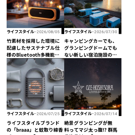
ライフスタイル
ライフスタイル
2026/08/05
2026/07/30
竹素材を採用した環境に
キャンピングカーでも、
配慮したサステナブル仕
グランピングドームでも
様のBluetooth多機能ス
ない新しい宿泊施設のカ
ピーカー「Get Together
タチ！ 海と山に囲まれた
Go」が新登場！
熊野の最新型カプセルハ
ウス「ザ・グランスイー
ト」
ライフスタイル
ライフスタイル
2026/07/25
2026/07/14
ライフスタイルブランド
絶景グランピングが無
の「braaa」と蚊取り線香
料ってマジ太っ腹!? 群馬