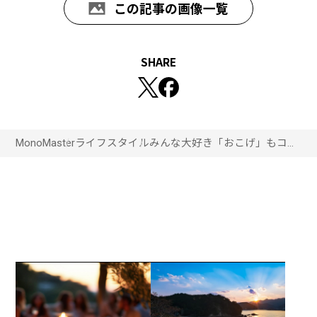
この記事の画像一覧
SHARE
MonoMaster
ライフスタイル
みんな大好き「おこげ」もコン
トロール！ ステンレス製ダッ
チオーブンでゴハンをおいしく
炊く奥義！