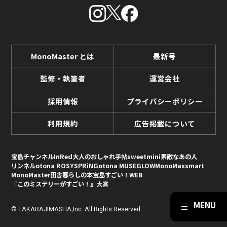
MonoMaster とは
最新号
監修・執筆者
運営会社
採用情報
プライバシーポリシー
利用規約
広告掲載について
宝島チャンネル
InRed
大人のおしゃれ手帖
sweet
mini
素敵なあの人
リンネル
otona ROSY
SPRiNG
otona MUSE
GLOW
MonoMax
smart
MonoMaster
田舎暮らしの本
宝島すごい！WEB
『このミステリーがすごい！』大賞
© TAKARAJIMASHA,Inc. All Rights Reserved.