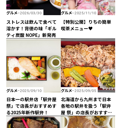
グルメ
グルメ
2026/03/30
2025/11/10
ストレスは飲んで食べて
【特別公開】りちの簡単
溶かす！背徳の味「ギル
喫茶メニュー♥
ティ炭酸 NOPE」新発売
グルメ
グルメ
2025/09/10
2025/09/05
日本一の駅弁店「駅弁屋
北海道から九州まで日本
祭」で店長がおすすめす
各地の駅弁を扱う「駅弁
る2025年新作駅弁！
屋 祭」の店長がおすすめ
する肉系駅弁ベスト4