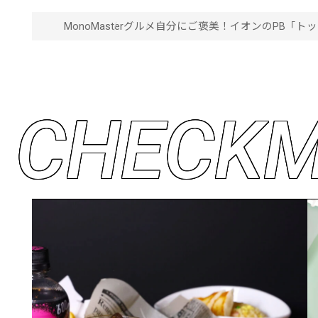
MonoMaster
グルメ
自分にご褒美！イオンのPB「ト
C
H
E
C
K