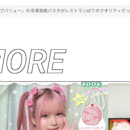
ップバリュー」の冷凍高級パスタがレストランばりのクオリティだ
M
O
R
E