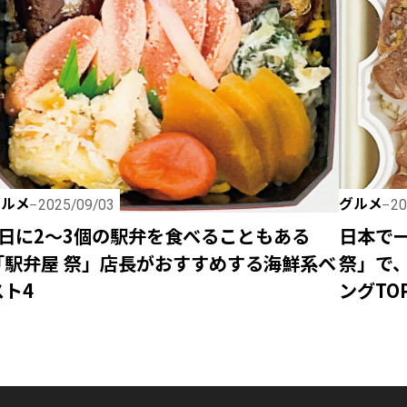
グルメ
グルメ
2025/09/03
20
1日に2～3個の駅弁を食べることもある
日本で
「駅弁屋 祭」店長がおすすめする海鮮系ベ
祭」で
スト4
ングTOP