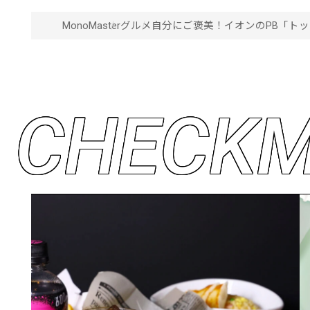
MonoMaster
グルメ
自分にご褒美！イオンのPB「ト
C
H
E
C
K