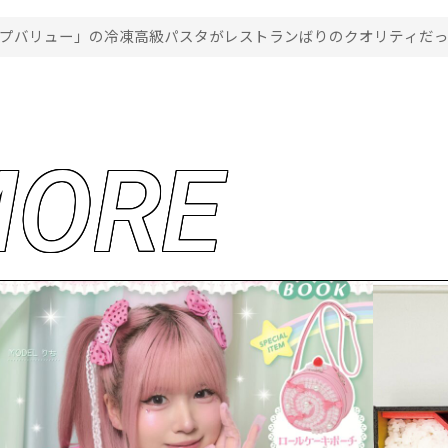
ップバリュー」の冷凍高級パスタがレストランばりのクオリティだ
M
O
R
E