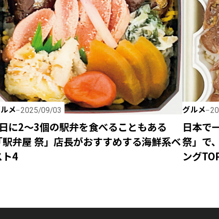
グルメ
グルメ
2025/09/03
20
1日に2～3個の駅弁を食べることもある
日本で
「駅弁屋 祭」店長がおすすめする海鮮系ベ
祭」で
スト4
ングTOP