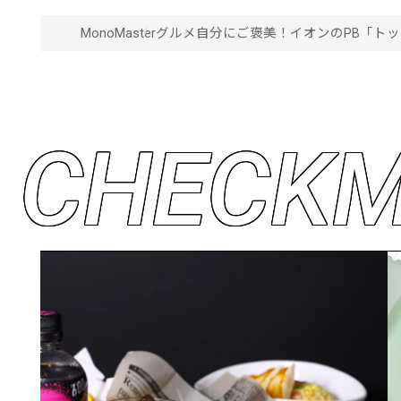
MonoMaster
グルメ
自分にご褒美！イオンのPB「ト
C
H
E
C
K