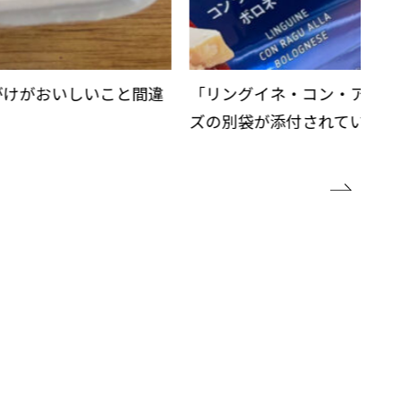
がけがおいしいこと間違
「リングイネ・コン・アグー
ズの別袋が添付されています