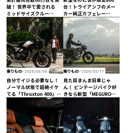
破！ 世界中で愛される
台！トライアンフのメー
ミッドサイズクルー
カー純正カフェレー
ザー、ROYAL
サー、「Speed Twin
ENFIELD「METEOR 350」
1200 Cafe Racer
Edition」がヤバすぎるっ
て！
乗りもの
乗りもの
2026/03/30
2026/03/17
自分でイジる必要なし！
見た目まんま旧車じゃ
ノーマル状態で超絶イケ
ん！ ビンテージバイク好
てる「Thruxton 400」と
きなら新型「MEGURO
「Tracker 400」がトライ
K3」が絶対にオススメ！
アンフから新登場！