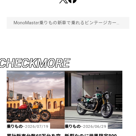
MonoMaster
乗りもの
新車で乗れるビンテージカー？
実現クラシックボルボ専門店が
提案するリメイクオーダー「画
像一覧」
C
H
E
C
K
M
O
R
E
乗りもの
乗りもの
2026/07/19
2026/06/29
累計販売台数60万台を突
新型なのに世界限定800