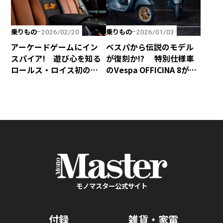
乗りもの
乗りもの
2026/02/20
2026/01/03
アーケードゲームにイン
ベスパから伝説のモデル
スパイア! 遊び心を知る
が復刻か!? 特別仕様車
ロールス・ロイス初のビ
のVespa OFFICINA 8が誕
スポーク・モデル「Black
生！
Badge Ghost Gamer」
モノマスター公式サイト
付録
雑貨・家電