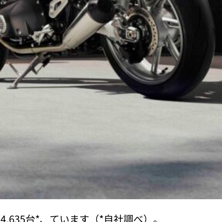
4,635台*、ています（*自社調べ）。