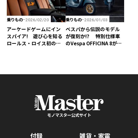
乗りもの
乗りもの
2026/02/20
2026/01/03
アーケードゲームにイン
ベスパから伝説のモデル
スパイア! 遊び心を知る
が復刻か!? 特別仕様車
ロールス・ロイス初のビ
のVespa OFFICINA 8が誕
スポーク・モデル「Black
生！
Badge Ghost Gamer」
モノマスター公式サイト
付録
雑貨・家電