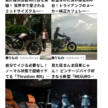
破！ 世界中で愛される
台！トライアンフのメー
ミッドサイズクルー
カー純正カフェレー
ザー、ROYAL
サー、「Speed Twin
ENFIELD「METEOR 350」
1200 Cafe Racer
Edition」がヤバすぎるっ
て！
乗りもの
乗りもの
2026/03/30
2026/03/17
自分でイジる必要なし！
見た目まんま旧車じゃ
ノーマル状態で超絶イケ
ん！ ビンテージバイク好
てる「Thruxton 400」と
きなら新型「MEGURO
「Tracker 400」がトライ
K3」が絶対にオススメ！
アンフから新登場！