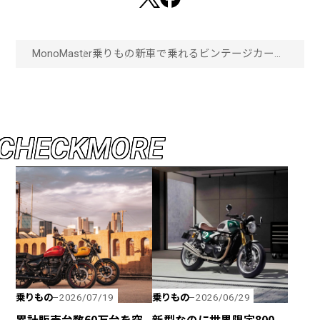
MonoMaster
乗りもの
新車で乗れるビンテージカー？
実現クラシックボルボ専門店が
提案するリメイクオーダー「画
像一覧」
C
H
E
C
K
M
O
R
E
乗りもの
乗りもの
2026/07/19
2026/06/29
累計販売台数60万台を突
新型なのに世界限定800