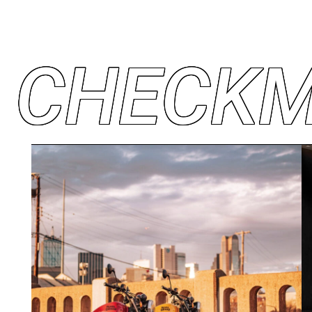
C
H
E
C
K