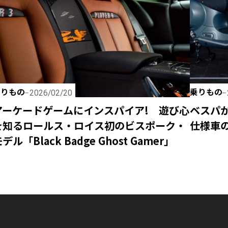
乗りもの
乗りもの
2026/02/20
アーケードゲームにインスパイア! 遊び心
ベスパ
を知るロールス・ロイス初のビスポーク・
仕様車のV
デル「Black Badge Ghost Gamer」