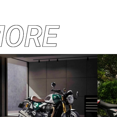
M
O
R
E