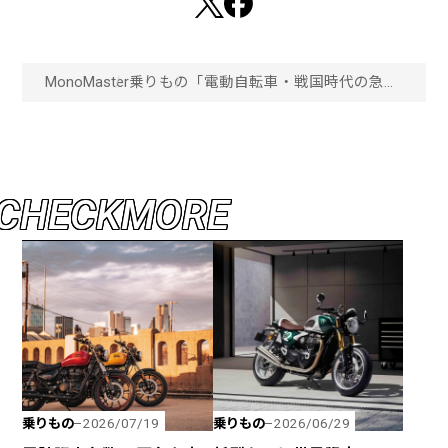
MonoMaster
乗りもの
「電動自転車・戦国時代の急先
鋒」世界最大級の電動二輪モビ
リティブランド“YADEA”と人気
ブランド“CRONOS”の初コラボ
が実現した！「画像一覧」
C
H
E
C
K
M
O
R
E
乗りもの
乗りもの
2026/07/19
2026/06/29