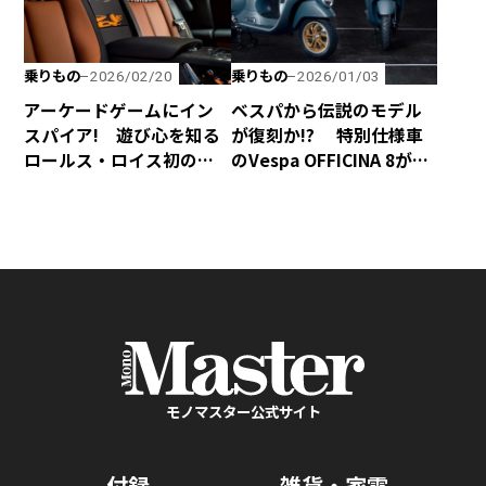
乗りもの
乗りもの
2026/02/20
2026/01/03
アーケードゲームにイン
ベスパから伝説のモデル
スパイア! 遊び心を知る
が復刻か!? 特別仕様車
ロールス・ロイス初のビ
のVespa OFFICINA 8が誕
スポーク・モデル「Black
生！
Badge Ghost Gamer」
モノマスター公式サイト
付録
雑貨・家電