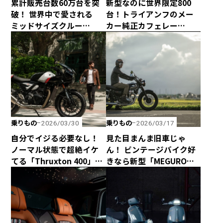
累計販売台数60万台を突
新型なのに世界限定800
破！ 世界中で愛される
台！トライアンフのメー
ミッドサイズクルー
カー純正カフェレー
ザー、ROYAL
サー、「Speed Twin
ENFIELD「METEOR 350」
1200 Cafe Racer
Edition」がヤバすぎるっ
て！
乗りもの
乗りもの
2026/03/30
2026/03/17
自分でイジる必要なし！
見た目まんま旧車じゃ
ノーマル状態で超絶イケ
ん！ ビンテージバイク好
てる「Thruxton 400」と
きなら新型「MEGURO
「Tracker 400」がトライ
K3」が絶対にオススメ！
アンフから新登場！