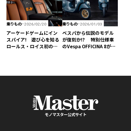
乗りもの
乗りもの
2026/02/20
2026/01/03
アーケードゲームにイン
ベスパから伝説のモデル
スパイア! 遊び心を知る
が復刻か!? 特別仕様車
ロールス・ロイス初のビ
のVespa OFFICINA 8が誕
スポーク・モデル「Black
生！
Badge Ghost Gamer」
モノマスター公式サイト