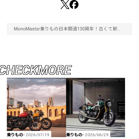
MonoMaster
乗りもの
日本開通130周年！古くて新し
い路面電車の事情。「画像一
覧」
C
H
E
C
K
M
O
R
E
乗りもの
乗りもの
2026/07/19
2026/06/29