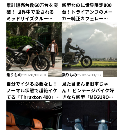
累計販売台数60万台を突
新型なのに世界限定800
破！ 世界中で愛される
台！トライアンフのメー
ミッドサイズクルー
カー純正カフェレー
ザー、ROYAL
サー、「Speed Twin
ENFIELD「METEOR 350」
1200 Cafe Racer
Edition」がヤバすぎるっ
て！
乗りもの
乗りもの
2026/03/30
2026/03/17
自分でイジる必要なし！
見た目まんま旧車じゃ
ノーマル状態で超絶イケ
ん！ ビンテージバイク好
てる「Thruxton 400」と
きなら新型「MEGURO
「Tracker 400」がトライ
K3」が絶対にオススメ！
アンフから新登場！