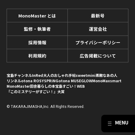
MonoMaster とは
最新号
監修・執筆者
運営会社
採用情報
プライバシーポリシー
利用規約
広告掲載について
宝島チャンネル
InRed
大人のおしゃれ手帖
sweet
mini
素敵なあの人
リンネル
otona ROSY
SPRiNG
otona MUSE
GLOW
MonoMax
smart
MonoMaster
田舎暮らしの本
宝島すごい！WEB
『このミステリーがすごい！』大賞
© TAKARAJIMASHA,Inc. All Rights Reserved.